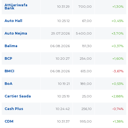
Attijariwafa
10:31:29
700,00
+1,30%
Bank
Auto Hall
10:25:12
67,00
+0,45%
Auto Nejma
29.07.2026
5 400,00
+3,70%
Balima
06.08.2026
191,30
+0,37%
BCP
10:20:27
254,00
+1,60%
BMCI
06.08.2026
613,00
-3,67%
BoA
10:19:21
189,00
+0,53%
Cartier Saada
10:25:19
25,00
+2,88%
Cash Plus
10:24:42
256,10
-0,74%
CDM
10:31:37
995,00
+1,38%