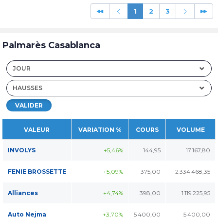
1
2
3
Palmarès Casablanca
JOUR
HAUSSES
VALIDER
VALEUR
VARIATION %
COURS
VOLUME
INVOLYS
+5,46%
144,95
17 167,80
FENIE BROSSETTE
+5,09%
375,00
2 334 468,35
Alliances
+4,74%
398,00
1 119 225,95
Auto Nejma
+3,70%
5 400,00
5 400,00