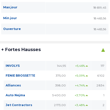
Max jour
18 699,45
Min jour
18 465,56
Ouverture
18 465,56
+ Fortes Hausses
INVOLYS
144,95
+5,46%
117
FENIE BROSSETTE
375,00
+5,09%
6 102
Alliances
398,00
+4,74%
2 834
Auto Nejma
5 400,00
+3,70%
1
Jet Contractors
2 173,00
+3,48%
2