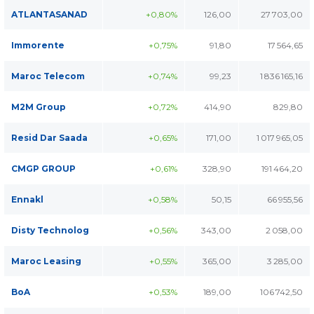
ATLANTASANAD
+0,80%
126,00
27 703,00
Immorente
+0,75%
91,80
17 564,65
Maroc Telecom
+0,74%
99,23
1 836 165,16
M2M Group
+0,72%
414,90
829,80
Resid Dar Saada
+0,65%
171,00
1 017 965,05
CMGP GROUP
+0,61%
328,90
191 464,20
Ennakl
+0,58%
50,15
66 955,56
Disty Technolog
+0,56%
343,00
2 058,00
Maroc Leasing
+0,55%
365,00
3 285,00
BoA
+0,53%
189,00
106 742,50