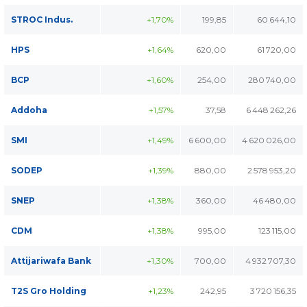
STROC Indus.
+1,70%
199,85
60 644,10
HPS
+1,64%
620,00
61 720,00
BCP
+1,60%
254,00
280 740,00
Addoha
+1,57%
37,58
6 448 262,26
SMI
+1,49%
6 600,00
4 620 026,00
SODEP
+1,39%
880,00
2 578 953,20
SNEP
+1,38%
360,00
46 480,00
CDM
+1,38%
995,00
123 115,00
Attijariwafa Bank
+1,30%
700,00
4 932 707,30
T2S Gro Holding
+1,23%
242,95
3 720 156,35