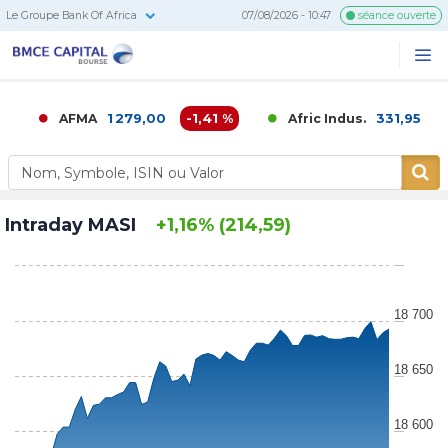
Le Groupe Bank Of Africa
07/08/2026 - 10:47
séance ouverte
BMCE
Me
Recherc
Capital
Bourse
1 279,00
-1,41 %
331,95
0,02 
AFMA
Afric Indus.
Intraday MASI
+1,16% (214,59)
18 700
18 650
18 600