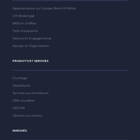
Appartenance au Groupe Bank Of Africa
LM Brokerage
BKB en chiffres
Faits marquants
Valeurs et Engagements
Equipe et Organisation
PRODUITS ET SERVICES
Courtage
Dépositaire
Services aux émetteurs
Offre bundled
OPCVM
Options sur actions
MARCHÉS