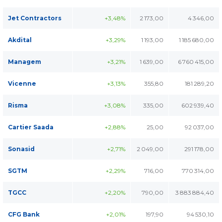
Jet Contractors
+3,48%
2 173,00
4 346,00
Akdital
+3,29%
1 193,00
1 185 680,00
Managem
+3,21%
1 639,00
6 760 415,00
Vicenne
+3,13%
355,80
181 289,20
Risma
+3,08%
335,00
602 939,40
Cartier Saada
+2,88%
25,00
92 037,00
Sonasid
+2,71%
2 049,00
291 178,00
SGTM
+2,29%
716,00
770 314,00
TGCC
+2,20%
790,00
3 883 884,40
CFG Bank
+2,01%
197,90
94 530,10