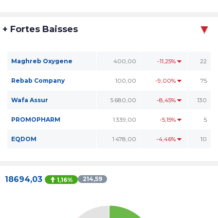
+ Fortes Baisses
Maghreb Oxygene
400,00
-11,25%
22
Rebab Company
100,00
-9,00%
75
Wafa Assur
5 680,00
-8,45%
130
PROMOPHARM
1 339,00
-5,15%
5
EQDOM
1 478,00
-4,46%
10
18694,03
214,59
1,16%