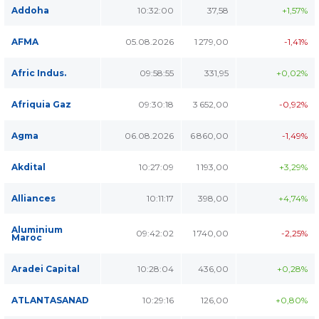
Addoha
10:32:00
37,58
+1,57%
AFMA
05.08.2026
1 279,00
-1,41%
Afric Indus.
09:58:55
331,95
+0,02%
Afriquia Gaz
09:30:18
3 652,00
-0,92%
Agma
06.08.2026
6 860,00
-1,49%
Akdital
10:27:09
1 193,00
+3,29%
Alliances
10:11:17
398,00
+4,74%
Aluminium
09:42:02
1 740,00
-2,25%
Maroc
Aradei Capital
10:28:04
436,00
+0,28%
ATLANTASANAD
10:29:16
126,00
+0,80%