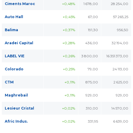
Ciments Maroc
+0,48%
1 678,00
28 254,00
Auto Hall
+0,45%
67,00
57 265,25
Balima
+0,37%
191,30
956,50
Aradei Capital
+0,28%
436,00
32 194,00
LABEL VIE
+0,26%
3 800,00
16 351 373,00
Colorado
+0,25%
79,00
24 113,00
CTM
+0,11%
875,00
2 625,00
Maghrebail
+0,11%
929,00
929,00
Lesieur Cristal
+0,02%
310,00
14 570,00
Afric Indus.
+0,02%
331,95
6 639,00