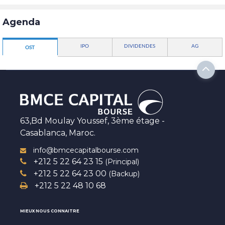
Agenda
IPO
DIVIDENDES
AG
OST
63,Bd Moulay Youssef, 3ème étage -
Casablanca, Maroc.
info@bmcecapitalbourse.com
+212 5 22 64 23 15
(Principal)
+212 5 22 64 23 00
(Backup)
+212 5 22 48 10 68
MIEUX NOUS CONNAITRE