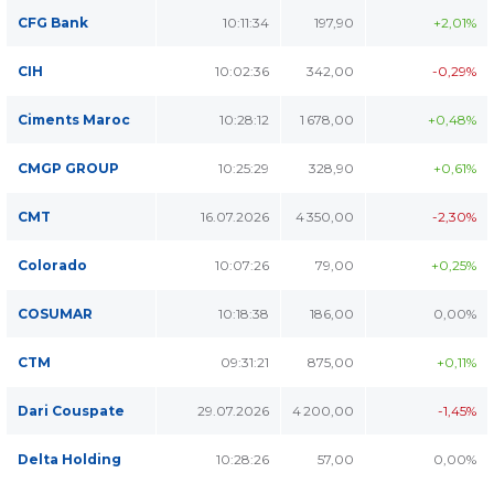
CFG Bank
10:11:34
197,90
+2,01%
CIH
10:02:36
342,00
-0,29%
Ciments Maroc
10:28:12
1 678,00
+0,48%
CMGP GROUP
10:25:29
328,90
+0,61%
CMT
16.07.2026
4 350,00
-2,30%
Colorado
10:07:26
79,00
+0,25%
COSUMAR
10:18:38
186,00
0,00%
CTM
09:31:21
875,00
+0,11%
Dari Couspate
29.07.2026
4 200,00
-1,45%
Delta Holding
10:28:26
57,00
0,00%