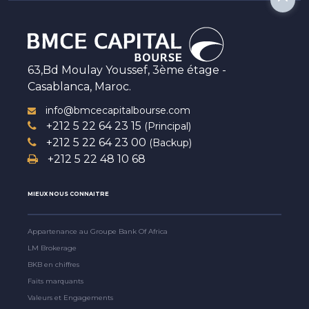
63,Bd Moulay Youssef, 3ème étage -
Casablanca, Maroc.
info@bmcecapitalbourse.com
+212 5 22 64 23 15
(Principal)
+212 5 22 64 23 00
(Backup)
+212 5 22 48 10 68
MIEUX NOUS CONNAITRE
Appartenance au Groupe Bank Of Africa
LM Brokerage
BKB en chiffres
Faits marquants
Valeurs et Engagements