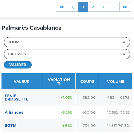
1
2
3
Palmarès Casablanca
JOUR
HAUSSES
VALIDER
VARIATION
VALEUR
COURS
VOLUME
%
FENIE
+7,05%
382,00
4 834 405,75
BROSSETTE
Alliances
+5,26%
400,00
10 562 472,55
SGTM
+4,86%
734,00
14 567 741,30