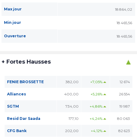
Max jour
18 864,02
Min jour
18 465,56
Ouverture
18 465,56
+ Fortes Hausses
FENIE BROSSETTE
382,00
+7,05%
12 674
Alliances
400,00
+5,26%
26 554
SGTM
734,00
+4,86%
19 987
Resid Dar Saada
177,10
+4,24%
80 063
CFG Bank
202,00
+4,12%
82 623