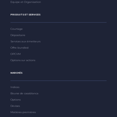
Equipe et Organisation
PRODUITS ET SERVICES
Courtage
Dépositaire
Services aux émetteurs
Offre bundled
OPCVM
Options sur actions
MARCHÉS
Indices
Bourse de casablanca
Options
Devises
Matières premières