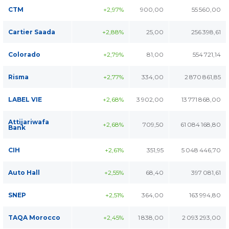
CTM
+2,97%
900,00
55 560,00
Cartier Saada
+2,88%
25,00
256 398,61
Colorado
+2,79%
81,00
554 721,14
Risma
+2,77%
334,00
2 870 861,85
LABEL VIE
+2,68%
3 902,00
13 771 868,00
Attijariwafa
+2,68%
709,50
61 084 168,80
Bank
CIH
+2,61%
351,95
5 048 446,70
Auto Hall
+2,55%
68,40
397 081,61
SNEP
+2,51%
364,00
163 994,80
TAQA Morocco
+2,45%
1 838,00
2 093 293,00