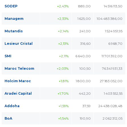
SODEP
+2,43%
889,00
14 516 113,50
Managem
+2,33%
1 625,00
104 483 386,00
Mutandis
+2,14%
241,00
1 524 951,95
Lesieur Cristal
+2,13%
316,60
6 968,70
SMI
+2,11%
6 640,00
11 701 392,00
Maroc Telecom
+2,03%
100,50
76 341 931,33
Holcim Maroc
+1,81%
1 800,00
27 183 052,00
Aradei Capital
+1,70%
442,20
1 403 552,55
Addoha
+1,59%
37,59
24 438 028,48
BoA
+1,54%
190,90
2 062 312,05