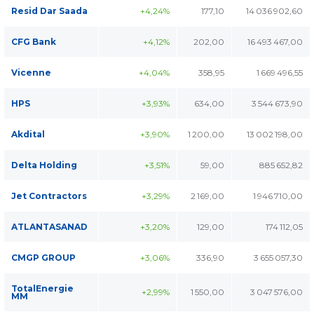
Resid Dar Saada
+4,24%
177,10
14 036 902,60
CFG Bank
+4,12%
202,00
16 493 467,00
Vicenne
+4,04%
358,95
1 669 496,55
HPS
+3,93%
634,00
3 544 673,90
Akdital
+3,90%
1 200,00
13 002 198,00
Delta Holding
+3,51%
59,00
885 652,82
Jet Contractors
+3,29%
2 169,00
1 946 710,00
ATLANTASANAD
+3,20%
129,00
174 112,05
CMGP GROUP
+3,06%
336,90
3 655 057,30
TotalEnergie
+2,99%
1 550,00
3 047 576,00
MM