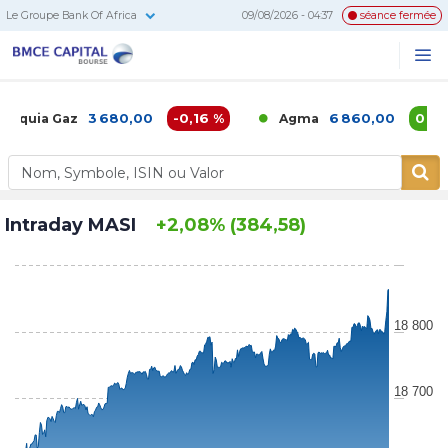
Le Groupe Bank Of Africa
09/08/2026 - 04:37
séance fermée
BMCE
Me
Recherc
Capital
Bourse
3 680,00
-0,16 %
6 860,00
0 %
uia Gaz
Agma
Intraday MASI
+2,08% (384,58)
18 800
18 700