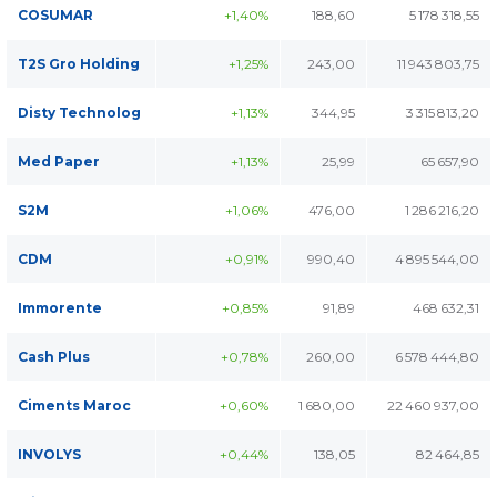
COSUMAR
+1,40%
188,60
5 178 318,55
T2S Gro Holding
+1,25%
243,00
11 943 803,75
Disty Technolog
+1,13%
344,95
3 315 813,20
Med Paper
+1,13%
25,99
65 657,90
S2M
+1,06%
476,00
1 286 216,20
CDM
+0,91%
990,40
4 895 544,00
Immorente
+0,85%
91,89
468 632,31
Cash Plus
+0,78%
260,00
6 578 444,80
Ciments Maroc
+0,60%
1 680,00
22 460 937,00
INVOLYS
+0,44%
138,05
82 464,85