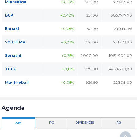
Microdata
+0,40%
752,00
413 583,00
BCP
+0,40%
251,00
13 857 747,70
Ennakl
+0,28%
50,00
240 142,55
SOTHEMA
+0,27%
365,00
931 278,20
Sonasid
+0,25%
2 000,00
10 511 904,00
TGCC
+0,13%
789,00
34 124 769,80
Maghrebail
+0,05%
929,50
22 308,00
Agenda
IPO
DIVIDENDES
AG
OST