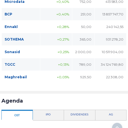
Microdata
+0,40%
752,00
413 583,00
BCP
+0,40%
251,00
13 857 747,70
Ennakl
+0,28%
50,00
240 142,55
SOTHEMA
+0,27%
365,00
931 278,20
Sonasid
+0,25%
2 000,00
10 511 904,00
TGCC
+0,13%
789,00
34 124 769,80
Maghrebail
+0,05%
929,50
22 308,00
Agenda
IPO
DIVIDENDES
AG
OST