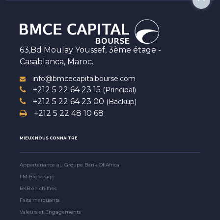
63,Bd Moulay Youssef, 3ème étage -
Casablanca, Maroc.
info@bmcecapitalbourse.com
+212 5 22 64 23 15
(Principal)
+212 5 22 64 23 00
(Backup)
+212 5 22 48 10 68
MIEUX NOUS CONNAITRE
Appartenance au Groupe Bank Of Africa
LM Brokerage
BKB en chiffres
Faits marquants
Valeurs et Engagements