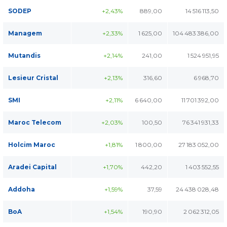
SODEP
+2,43%
889,00
14 516 113,50
Managem
+2,33%
1 625,00
104 483 386,00
Mutandis
+2,14%
241,00
1 524 951,95
Lesieur Cristal
+2,13%
316,60
6 968,70
SMI
+2,11%
6 640,00
11 701 392,00
Maroc Telecom
+2,03%
100,50
76 341 931,33
Holcim Maroc
+1,81%
1 800,00
27 183 052,00
Aradei Capital
+1,70%
442,20
1 403 552,55
Addoha
+1,59%
37,59
24 438 028,48
BoA
+1,54%
190,90
2 062 312,05