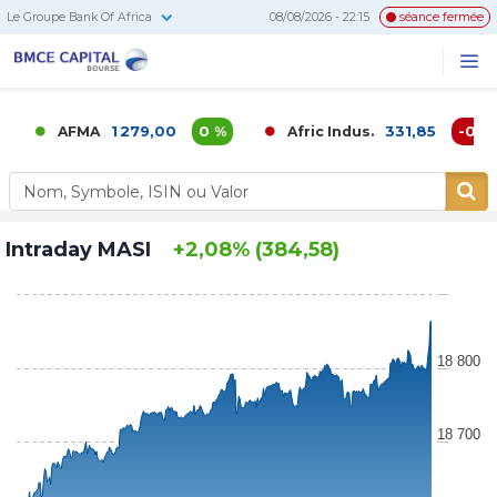
Le Groupe Bank Of Africa
08/08/2026 - 22:15
séance fermée
BMCE
Me
Recherc
Capital
Bourse
1 279,00
0 %
331,85
-0,02 %
AFMA
Afric Indus.
Intraday MASI
+2,08% (384,58)
18 800
18 700