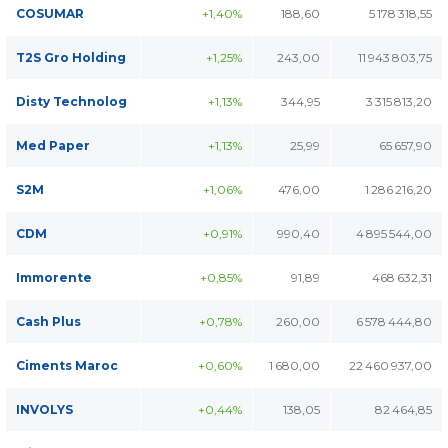
COSUMAR
+1,40%
188,60
5 178 318,55
T2S Gro Holding
+1,25%
243,00
11 943 803,75
Disty Technolog
+1,13%
344,95
3 315 813,20
Med Paper
+1,13%
25,99
65 657,90
S2M
+1,06%
476,00
1 286 216,20
CDM
+0,91%
990,40
4 895 544,00
Immorente
+0,85%
91,89
468 632,31
Cash Plus
+0,78%
260,00
6 578 444,80
Ciments Maroc
+0,60%
1 680,00
22 460 937,00
INVOLYS
+0,44%
138,05
82 464,85