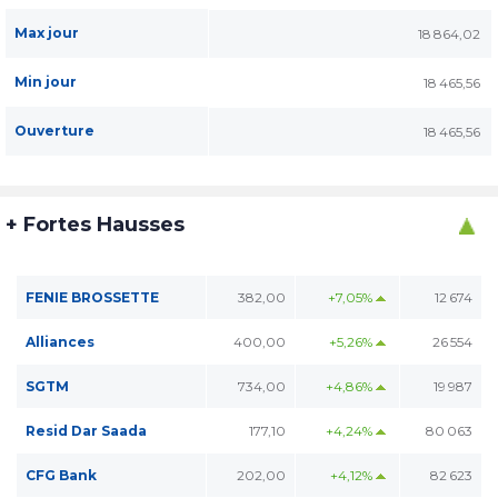
Max jour
18 864,02
Min jour
18 465,56
Ouverture
18 465,56
+ Fortes Hausses
FENIE BROSSETTE
382,00
+7,05%
12 674
Alliances
400,00
+5,26%
26 554
SGTM
734,00
+4,86%
19 987
Resid Dar Saada
177,10
+4,24%
80 063
CFG Bank
202,00
+4,12%
82 623