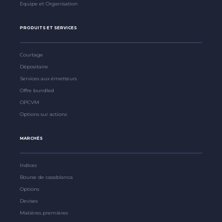
Equipe et Organisation
PRODUITS ET SERVICES
Courtage
Dépositaire
Services aux émetteurs
Offre bundled
OPCVM
Options sur actions
MARCHÉS
Indices
Bourse de casablanca
Options
Devises
Matières premières