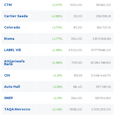
CTM
+2,97%
900,00
55 560,00
Cartier Saada
+2,88%
25,00
256 398,61
Colorado
+2,79%
81,00
554 721,14
Risma
+2,77%
334,00
2 870 861,85
LABEL VIE
+2,68%
3 902,00
13 771 868,00
Attijariwafa
+2,68%
709,50
61 084 168,80
Bank
CIH
+2,61%
351,95
5 048 446,70
Auto Hall
+2,55%
68,40
397 081,61
SNEP
+2,51%
364,00
163 994,80
TAQA Morocco
+2,45%
1 838,00
2 093 293,00