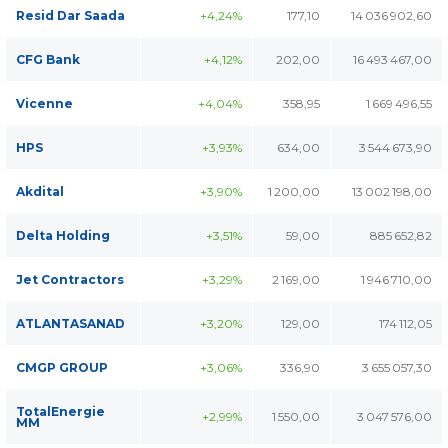
Resid Dar Saada
+4,24%
177,10
14 036 902,60
CFG Bank
+4,12%
202,00
16 493 467,00
Vicenne
+4,04%
358,95
1 669 496,55
HPS
+3,93%
634,00
3 544 673,90
Akdital
+3,90%
1 200,00
13 002 198,00
Delta Holding
+3,51%
59,00
885 652,82
Jet Contractors
+3,29%
2 169,00
1 946 710,00
ATLANTASANAD
+3,20%
129,00
174 112,05
CMGP GROUP
+3,06%
336,90
3 655 057,30
TotalEnergie
+2,99%
1 550,00
3 047 576,00
MM