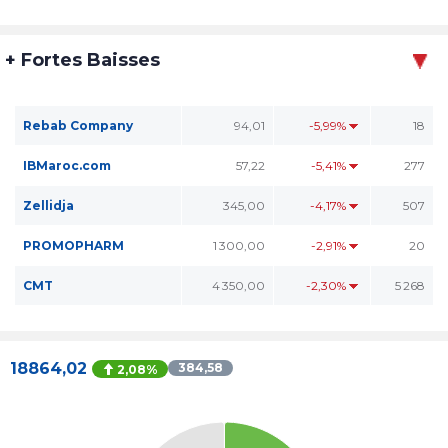
+ Fortes Baisses
Rebab Company
94,01
-5,99%
18
IBMaroc.com
57,22
-5,41%
277
Zellidja
345,00
-4,17%
507
PROMOPHARM
1 300,00
-2,91%
20
CMT
4 350,00
-2,30%
5 268
18864,02
384,58
2,08%