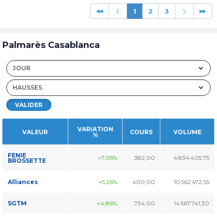
1
2
3
Palmarès Casablanca
JOUR
HAUSSES
VALIDER
VARIATION
VALEUR
COURS
VOLUME
%
FENIE
+7,05%
382,00
4 834 405,75
BROSSETTE
Alliances
+5,26%
400,00
10 562 472,55
SGTM
+4,86%
734,00
14 567 741,30