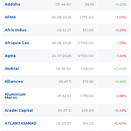
Addoha
09:44:30
36,95
+1,23%
AFMA
05.08.2026
1 279,00
-1,09%
Afric Indus.
09:32:27
331,00
-0,29%
Afriquia Gaz
05.08.2026
3 700,00
-1,35%
Agma
24.07.2026
6 700,00
-1,49%
Akdital
09:39:20
1 145,00
+0,44%
Alliances
09:47:11
379,50
+0,66%
Aluminium
09:32:33
1 735,00
-2,58%
Maroc
Aradei Capital
09:37:31
433,00
-0,43%
ATLANTASANAD
09:30:27
124,20
-0,40%