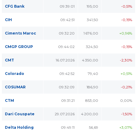
CFG Bank
09:39:01
195,00
-0,51%
CIH
09:42:51
341,50
-0,15%
Ciments Maroc
09:32:20
1 676,00
+0,96%
CMGP GROUP
09:44:02
324,50
-0,15%
CMT
16.07.2026
4 350,00
-2,30%
Colorado
09:42:52
79,40
+0,51%
COSUMAR
09:32:09
186,90
-0,21%
CTM
09:31:21
853,00
0,00%
Dari Couspate
29.07.2026
4 200,00
-1,50%
Delta Holding
09:49:11
56,69
+3,07%