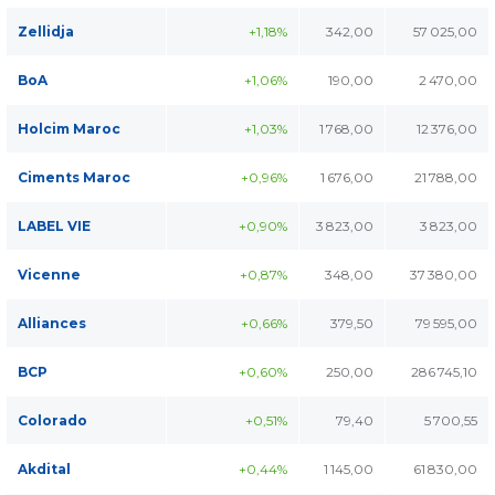
Zellidja
+1,18%
342,00
57 025,00
BoA
+1,06%
190,00
2 470,00
Holcim Maroc
+1,03%
1 768,00
12 376,00
Ciments Maroc
+0,96%
1 676,00
21 788,00
LABEL VIE
+0,90%
3 823,00
3 823,00
Vicenne
+0,87%
348,00
37 380,00
Alliances
+0,66%
379,50
79 595,00
BCP
+0,60%
250,00
286 745,10
Colorado
+0,51%
79,40
5 700,55
Akdital
+0,44%
1 145,00
61 830,00