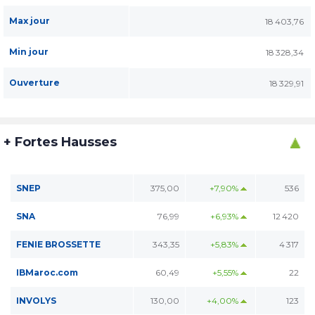
Max jour
18 403,76
Min jour
18 328,34
Ouverture
18 329,91
+ Fortes Hausses
SNEP
375,00
+7,90%
536
SNA
76,99
+6,93%
12 420
FENIE BROSSETTE
343,35
+5,83%
4 317
IBMaroc.com
60,49
+5,55%
22
INVOLYS
130,00
+4,00%
123