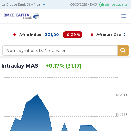
Le Groupe Bank Of Africa
06/08/2026 - 10:05
séance ouverte
BMCE
Me
Recherc
Capital
Bourse
331,00
-0,29 %
3 700,
Afric Indus.
Afriquia Gaz
Intraday MASI
+0,17% (31,17)
18 400
18 380