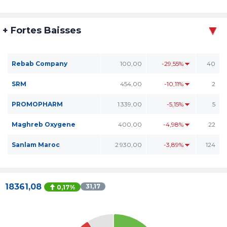
+ Fortes Baisses
Rebab Company
100,00
-29,55%
40
SRM
454,00
-10,11%
2
PROMOPHARM
1 339,00
-5,15%
5
Maghreb Oxygene
400,00
-4,98%
22
Sanlam Maroc
2 930,00
-3,89%
124
18361,08
31,17
0,17%