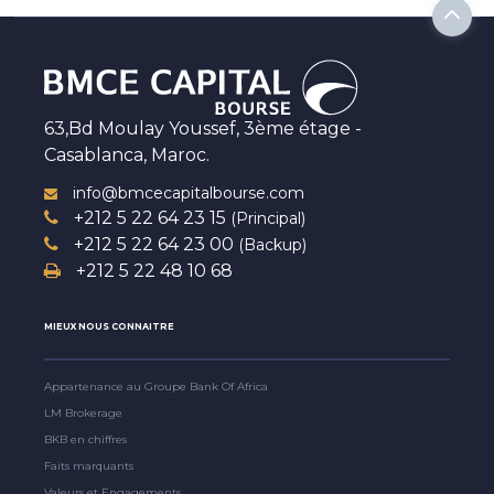
63,Bd Moulay Youssef, 3ème étage -
Casablanca, Maroc.
info@bmcecapitalbourse.com
+212 5 22 64 23 15
(Principal)
+212 5 22 64 23 00
(Backup)
+212 5 22 48 10 68
MIEUX NOUS CONNAITRE
Appartenance au Groupe Bank Of Africa
LM Brokerage
BKB en chiffres
Faits marquants
Valeurs et Engagements