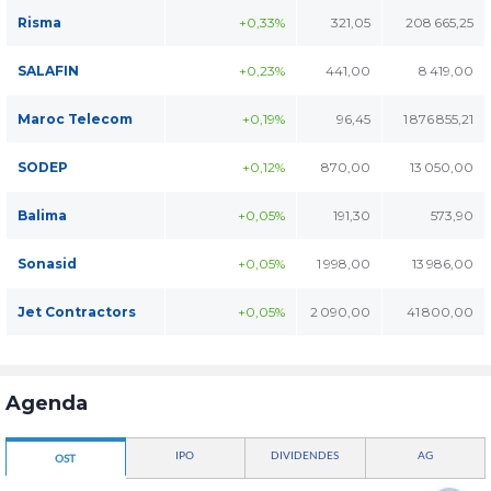
Risma
+0,33%
321,05
208 665,25
SALAFIN
+0,23%
441,00
8 419,00
Maroc Telecom
+0,19%
96,45
1 876 855,21
SODEP
+0,12%
870,00
13 050,00
Balima
+0,05%
191,30
573,90
Sonasid
+0,05%
1 998,00
13 986,00
Jet Contractors
+0,05%
2 090,00
41 800,00
Agenda
IPO
DIVIDENDES
AG
OST