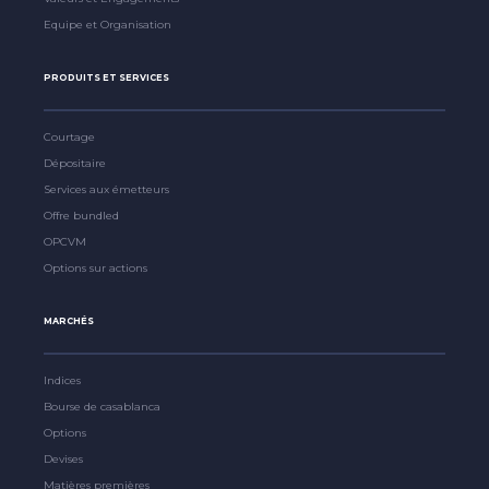
Equipe et Organisation
PRODUITS ET SERVICES
Courtage
Dépositaire
Services aux émetteurs
Offre bundled
OPCVM
Options sur actions
MARCHÉS
Indices
Bourse de casablanca
Options
Devises
Matières premières