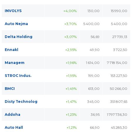
INVOLYS
+4,00%
130,00
15 990,00
Auto Nejma
+3,70%
5 400,00
5 400,00
Delta Holding
+3,07%
56,69
27 739,13
Ennakl
+2,95%
49,90
3 722,50
Managem
+1,96%
1 614,00
7 718 154,00
STROC Indus.
+1,95%
199,00
153 227,50
BMCI
+1,49%
613,00
50 266,00
Disty Technolog
+1,47%
345,00
351 807,65
Addoha
+1,23%
36,95
1 797 736,30
Auto Hall
+1,21%
66,90
45 285,30