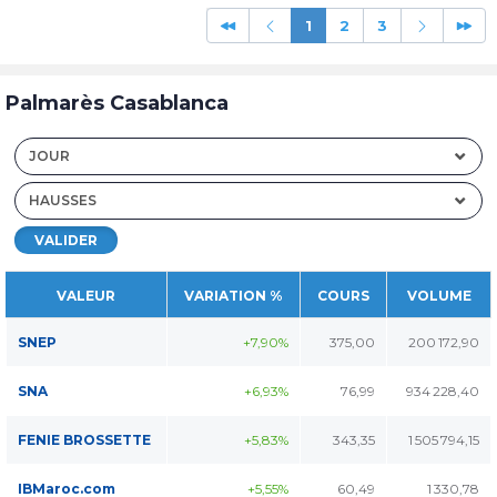
1
2
3
Palmarès Casablanca
JOUR
HAUSSES
VALIDER
VALEUR
VARIATION %
COURS
VOLUME
SNEP
+7,90%
375,00
200 172,90
SNA
+6,93%
76,99
934 228,40
FENIE BROSSETTE
+5,83%
343,35
1 505 794,15
IBMaroc.com
+5,55%
60,49
1 330,78