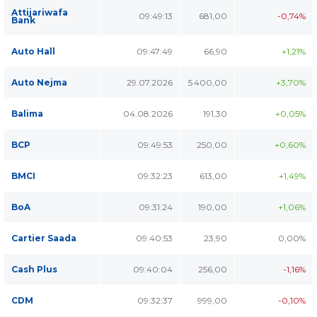
Attijariwafa
09:49:13
681,00
-0,74%
Bank
Auto Hall
09:47:49
66,90
+1,21%
Auto Nejma
29.07.2026
5 400,00
+3,70%
Balima
04.08.2026
191,30
+0,05%
BCP
09:49:53
250,00
+0,60%
BMCI
09:32:23
613,00
+1,49%
BoA
09:31:24
190,00
+1,06%
Cartier Saada
09:40:53
23,90
0,00%
Cash Plus
09:40:04
256,00
-1,16%
CDM
09:32:37
999,00
-0,10%