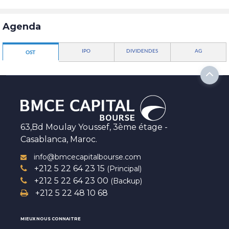
Agenda
IPO
DIVIDENDES
AG
OST
63,Bd Moulay Youssef, 3ème étage -
Casablanca, Maroc.
info@bmcecapitalbourse.com
+212 5 22 64 23 15
(Principal)
+212 5 22 64 23 00
(Backup)
+212 5 22 48 10 68
MIEUX NOUS CONNAITRE