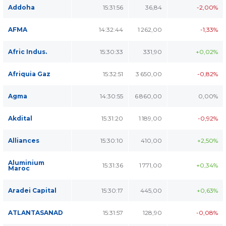
Addoha
15:31:56
36,84
-2,00%
AFMA
14:32:44
1 262,00
-1,33%
Afric Indus.
15:30:33
331,90
+0,02%
Afriquia Gaz
15:32:51
3 650,00
-0,82%
Agma
14:30:55
6 860,00
0,00%
Akdital
15:31:20
1 189,00
-0,92%
Alliances
15:30:10
410,00
+2,50%
Aluminium
15:31:36
1 771,00
+0,34%
Maroc
Aradei Capital
15:30:17
445,00
+0,63%
ATLANTASANAD
15:31:57
128,90
-0,08%