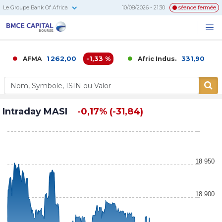
Le Groupe Bank Of Africa
10/08/2026 - 21:30
séance fermée
BMCE
Me
Recherc
Capital
Bourse
1 262,00
-1,33 %
331,90
0,02 
AFMA
Afric Indus.
Intraday MASI
-0,17% (-31,84)
18 950
18 900