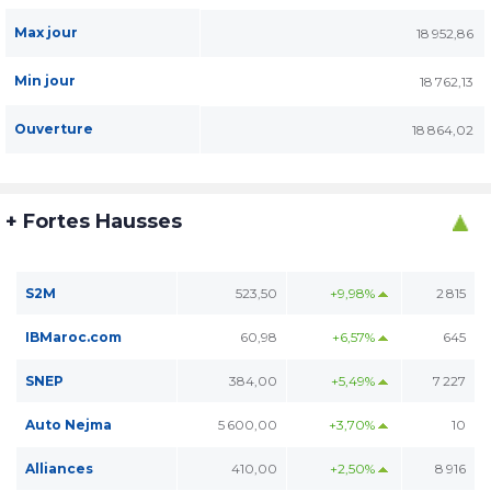
Max jour
18 952,86
Min jour
18 762,13
Ouverture
18 864,02
+ Fortes Hausses
S2M
523,50
+9,98%
2 815
IBMaroc.com
60,98
+6,57%
645
SNEP
384,00
+5,49%
7 227
Auto Nejma
5 600,00
+3,70%
10
Alliances
410,00
+2,50%
8 916