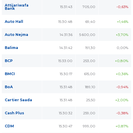
Attijariwafa
15:31:43
705,00
-0,63%
Bank
Auto Hall
15:30:48
69,40
+1,46%
Auto Nejma
14:31:36
5 600,00
+3,70%
Balima
14:31:42
191,30
0,00%
BCP
15:33:00
253,00
+0,80%
BMCI
15:30:17
615,00
+0,36%
BoA
15:31:48
189,10
-0,94%
Cartier Saada
15:31:48
25,50
+2,00%
Cash Plus
15:30:32
259,00
-0,38%
CDM
15:30:47
999,00
+0,87%