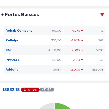
+ Fortes Baisses
Rebab Company
90,00
-4,27%
12
Zellidja
335,00
-2,90%
266
CMT
4 350,00
-2,30%
5 268
INVOLYS
135,00
-2,21%
235
Addoha
36,84
-2,00%
552 078
18832,18
-31,84
-0,17%