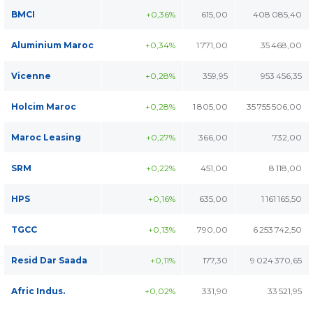
BMCI
+0,36%
615,00
408 085,40
Aluminium Maroc
+0,34%
1 771,00
35 468,00
Vicenne
+0,28%
359,95
953 456,35
Holcim Maroc
+0,28%
1 805,00
35 755 506,00
Maroc Leasing
+0,27%
366,00
732,00
SRM
+0,22%
451,00
8 118,00
HPS
+0,16%
635,00
1 161 165,50
TGCC
+0,13%
790,00
6 253 742,50
Resid Dar Saada
+0,11%
177,30
9 024 370,65
Afric Indus.
+0,02%
331,90
33 521,95