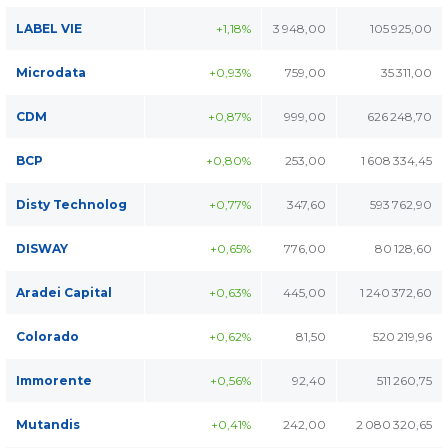
LABEL VIE
+1,18%
3 948,00
105 925,00
Microdata
+0,93%
759,00
35 311,00
CDM
+0,87%
999,00
626 248,70
BCP
+0,80%
253,00
1 608 334,45
Disty Technolog
+0,77%
347,60
593 762,90
DISWAY
+0,65%
776,00
80 128,60
Aradei Capital
+0,63%
445,00
1 240 372,60
Colorado
+0,62%
81,50
520 219,96
Immorente
+0,56%
92,40
511 260,75
Mutandis
+0,41%
242,00
2 080 320,65