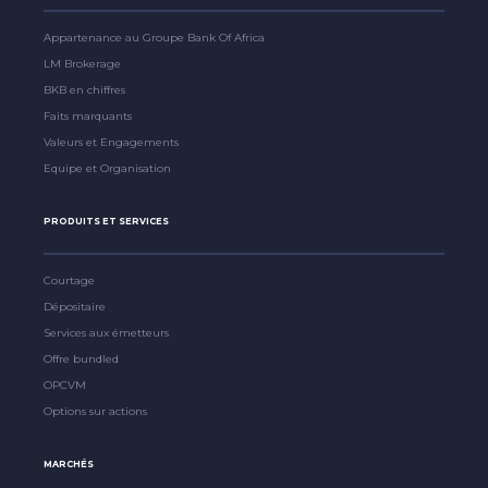
Appartenance au Groupe Bank Of Africa
LM Brokerage
BKB en chiffres
Faits marquants
Valeurs et Engagements
Equipe et Organisation
PRODUITS ET SERVICES
Courtage
Dépositaire
Services aux émetteurs
Offre bundled
OPCVM
Options sur actions
MARCHÉS