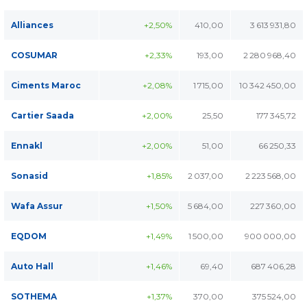
Alliances
+2,50%
410,00
3 613 931,80
COSUMAR
+2,33%
193,00
2 280 968,40
Ciments Maroc
+2,08%
1 715,00
10 342 450,00
Cartier Saada
+2,00%
25,50
177 345,72
Ennakl
+2,00%
51,00
66 250,33
Sonasid
+1,85%
2 037,00
2 223 568,00
Wafa Assur
+1,50%
5 684,00
227 360,00
EQDOM
+1,49%
1 500,00
900 000,00
Auto Hall
+1,46%
69,40
687 406,28
SOTHEMA
+1,37%
370,00
375 524,00