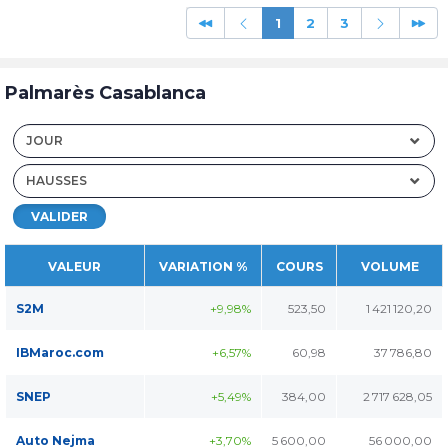
1
2
3
Palmarès Casablanca
JOUR
HAUSSES
VALIDER
VALEUR
VARIATION %
COURS
VOLUME
S2M
+9,98%
523,50
1 421 120,20
IBMaroc.com
+6,57%
60,98
37 786,80
SNEP
+5,49%
384,00
2 717 628,05
Auto Nejma
+3,70%
5 600,00
56 000,00