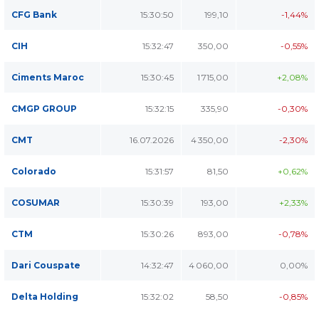
CFG Bank
15:30:50
199,10
-1,44%
CIH
15:32:47
350,00
-0,55%
Ciments Maroc
15:30:45
1 715,00
+2,08%
CMGP GROUP
15:32:15
335,90
-0,30%
CMT
16.07.2026
4 350,00
-2,30%
Colorado
15:31:57
81,50
+0,62%
COSUMAR
15:30:39
193,00
+2,33%
CTM
15:30:26
893,00
-0,78%
Dari Couspate
14:32:47
4 060,00
0,00%
Delta Holding
15:32:02
58,50
-0,85%