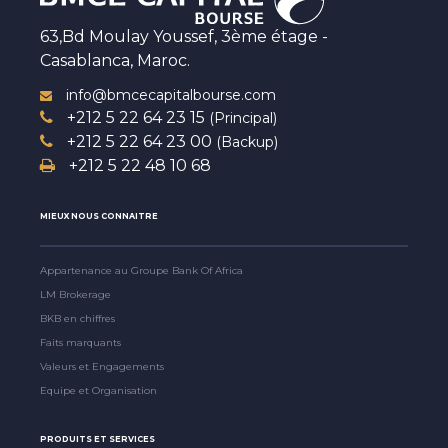
63,Bd Moulay Youssef, 3ème étage -
Casablanca, Maroc.
info@bmcecapitalbourse.com
+212 5 22 64 23 15
(Principal)
+212 5 22 64 23 00
(Backup)
+212 5 22 48 10 68
MIEUX NOUS CONNAITRE
Appartenance au Groupe Bank Of Africa
LM Brokerage
BKB en chiffres
Faits marquants
Valeurs et Engagements
Equipe et Organisation
PRODUITS ET SERVICES