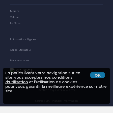
Marché
Valeurs
Le Direct
Informations légales
Guide utilisateur
Nous contacter
En poursuivant votre navigation sur ce
OK
site, vous acceptez nos
conditions
d'utilisation
et l’utilisation de cookies
pour vous garantir la meilleure expérience sur notre
© BMCE Capital Bourse 2019
site.
Source : SIX Financial Information