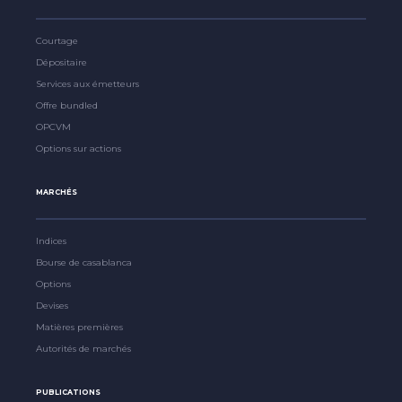
Courtage
Dépositaire
Services aux émetteurs
Offre bundled
OPCVM
Options sur actions
MARCHÉS
Indices
Bourse de casablanca
Options
Devises
Matières premières
Autorités de marchés
PUBLICATIONS