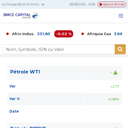
Le Groupe Bank Of Africa
08/08/2026 - 10:06
séance fermée
BMCE
Me
Recherc
Capital
Bourse
331,85
-0,02 %
3 680,0
Afric Indus.
Afriquia Gaz
Pétrole WTI
-
Var
+2,77
Var %
+3,68%
Date
-