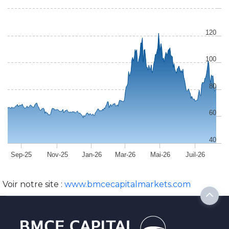
120
100
80
60
40
Sep-25
Nov-25
Jan-26
Mar-26
Mai-26
Juil-26
Voir notre site :
www.bmcecapitalmarkets.com