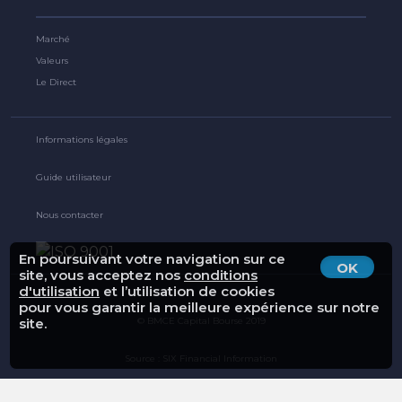
Marché
Valeurs
Le Direct
Informations légales
Guide utilisateur
Nous contacter
En poursuivant votre navigation sur ce
OK
site, vous acceptez nos
conditions
d'utilisation
et l’utilisation de cookies
pour vous garantir la meilleure expérience sur notre
© BMCE Capital Bourse 2019
site.
Source : SIX Financial Information