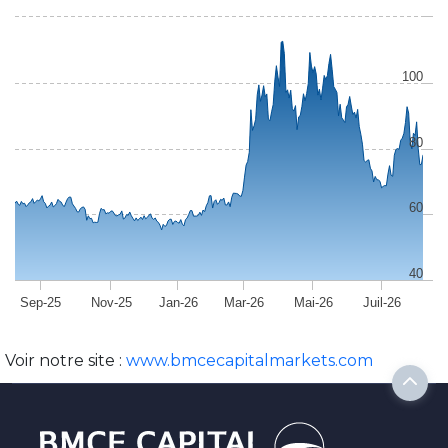
100
80
60
40
Sep-25
Nov-25
Jan-26
Mar-26
Mai-26
Juil-26
Voir notre site :
www.bmcecapitalmarkets.com