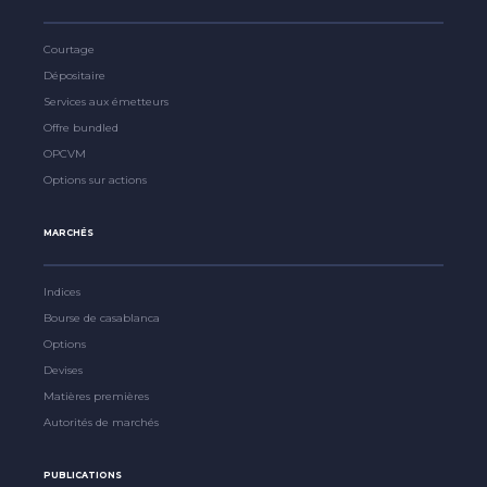
Courtage
Dépositaire
Services aux émetteurs
Offre bundled
OPCVM
Options sur actions
MARCHÉS
Indices
Bourse de casablanca
Options
Devises
Matières premières
Autorités de marchés
PUBLICATIONS