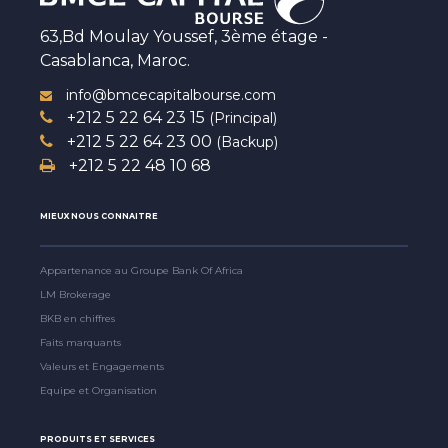
63,Bd Moulay Youssef, 3ème étage -
Casablanca, Maroc.
info@bmcecapitalbourse.com
+212 5 22 64 23 15
(Principal)
+212 5 22 64 23 00
(Backup)
+212 5 22 48 10 68
MIEUX NOUS CONNAITRE
Appartenance au Groupe Bank Of Africa
LM Brokerage
BKB en chiffres
Faits marquants
Valeurs et Engagements
Equipe et Organisation
PRODUITS ET SERVICES