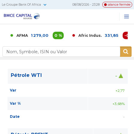
Le Groupe Bank Of Africa
08/08/2026 - 23:28
séance fermée
BMCE
Me
Recherc
Capital
Bourse
1 279,00
0 %
331,85
-0,02
AFMA
Afric Indus.
Pétrole WTI
-
Var
+2,77
Var %
+3,68%
Date
-