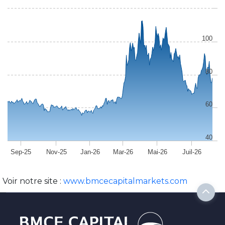
100
80
60
40
Sep-25
Nov-25
Jan-26
Mar-26
Mai-26
Juil-26
Voir notre site :
www.bmcecapitalmarkets.com