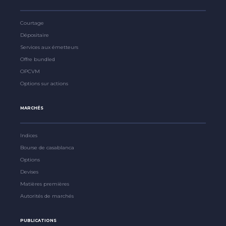
Courtage
Dépositaire
Services aux émetteurs
Offre bundled
OPCVM
Options sur actions
MARCHÉS
Indices
Bourse de casablanca
Options
Devises
Matières premières
Autorités de marchés
PUBLICATIONS