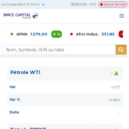
Le Groupe Bank Of Africa
08/08/2026 - 15:10
séance fermée
BMCE
Me
Recherc
Capital
Bourse
1 279,00
0 %
331,85
-0,02
AFMA
Afric Indus.
Pétrole WTI
-
Var
+2,77
Var %
+3,68%
Date
-