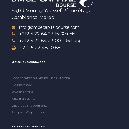
63,Bd Moulay Youssef, 3ème étage -
Casablanca, Maroc.
info@bmcecapitalbourse.com
+212 5 22 64 23 15
(Principal)
+212 5 22 64 23 00
(Backup)
+212 5 22 48 10 68
MIEUX NOUS CONNAITRE
Appartenance au Groupe Bank Of Africa
LM Brokerage
BKB en chiffres
Faits marquants
Valeurs et Engagements
Equipe et Organisation
PRODUITS ET SERVICES