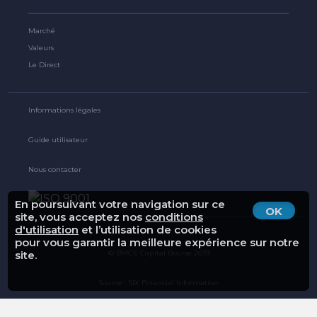
Marché
Valeurs
Le Direct
Informations légales
Guide utilisateur
Nous contacter
En poursuivant votre navigation sur ce
OK
site, vous acceptez nos
conditions
d'utilisation
et l’utilisation de cookies
pour vous garantir la meilleure expérience sur notre
© BMCE Capital Bourse 2019
site.
Source : SIX Financial Information