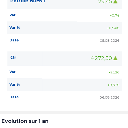
Pétrole BRENT
79,45
Var
+0,74
Var %
+0,94%
Date
05.08.2026
Or
4 272,30
Var
+25,26
Var %
+0,59%
Date
06.08.2026
Evolution sur 1 an