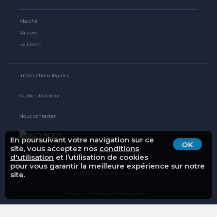
Marché
Valeurs
Le Direct
Informations légales
Guide utilisateur
Nous contacter
En poursuivant votre navigation sur ce
OK
site, vous acceptez nos
conditions
d'utilisation
et l’utilisation de cookies
pour vous garantir la meilleure expérience sur notre
© BMCE Capital Bourse 2019
site.
Source : SIX Financial Information