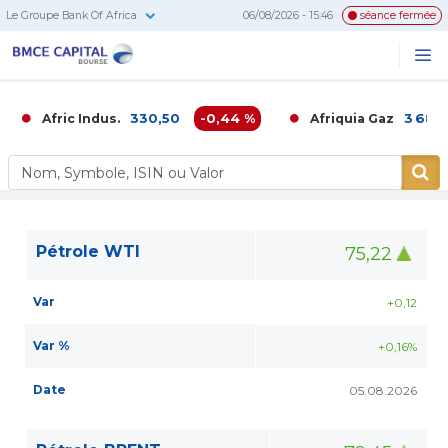
Le Groupe Bank Of Africa
06/08/2026 - 15:46
séance fermée
BMCE
Me
Recherc
Capital
Bourse
330,50
-0,44 %
3 686,
Afric Indus.
Afriquia Gaz
Pétrole WTI
75,22
Var
+0,12
Var %
+0,16%
Date
05.08.2026