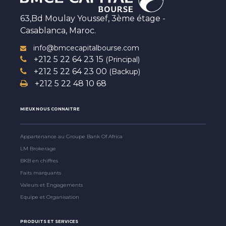
63,Bd Moulay Youssef, 3ème étage -
Casablanca, Maroc.
info@bmcecapitalbourse.com
+212 5 22 64 23 15
(Principal)
+212 5 22 64 23 00
(Backup)
+212 5 22 48 10 68
MIEUX NOUS CONNAITRE
Appartenance au Groupe Bank Of Africa
LM Brokerage
BKB en chiffres
Faits marquants
Valeurs et Engagements
Equipe et Organisation
PRODUITS ET SERVICES