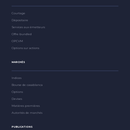
Courtage
Dépositaire
Services aux émetteurs
Offre bundled
OPCVM
Options sur actions
MARCHÉS
Indices
Bourse de casablanca
Options
Devises
Matières premières
Autorités de marchés
PUBLICATIONS