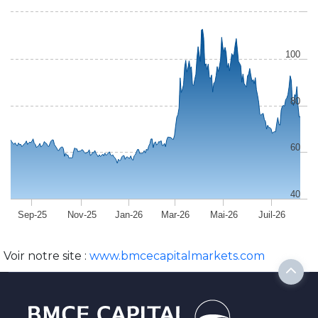
100
80
60
40
Sep-25
Nov-25
Jan-26
Mar-26
Mai-26
Juil-26
Voir notre site :
www.bmcecapitalmarkets.com