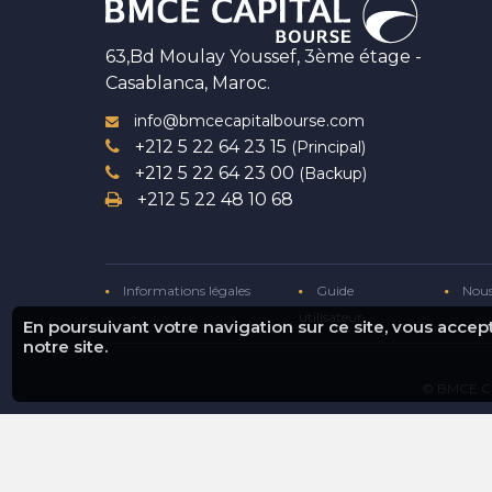
63,Bd Moulay Youssef, 3ème étage -
Casablanca, Maroc.
info@bmcecapitalbourse.com
+212 5 22 64 23 15
(Principal)
+212 5 22 64 23 00
(Backup)
+212 5 22 48 10 68
Informations légales
Guide
Nous
utilisateur
En poursuivant votre navigation sur ce site, vous acce
notre site.
© BMCE Ca