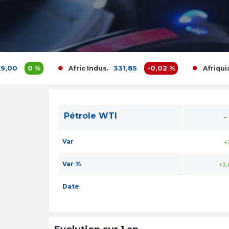
0 %
331,85
-0,02 %
Afric Indus.
Afriquia Gaz
Pétrole WTI
-
Var
+
Var %
+3
Date