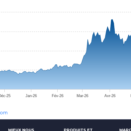
Déc-25
Jan-26
Fév-26
Mar-26
Avr-26
com
MIEUX NOUS
PRODUITS ET
MARC