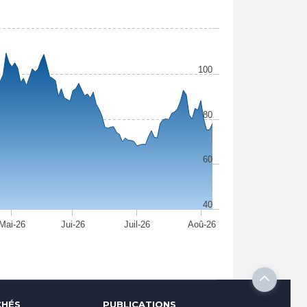
100
80
60
40
Mai-26
Jui-26
Juil-26
Aoû-26
HÉS
PUBLICATIONS