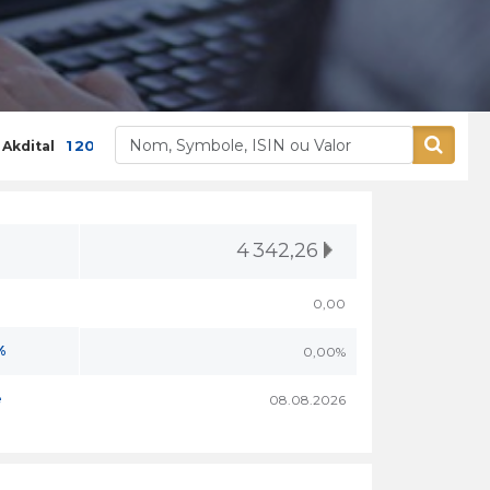
1 200,00
3,9 %
400,00
5,26 %
al
Alliances
A
4 342,26
0,00
%
0,00%
e
08.08.2026