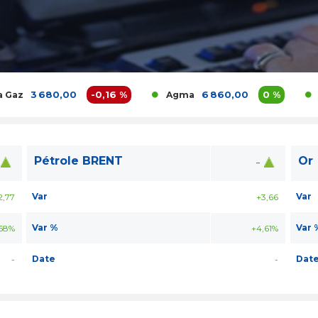
3 680,00
-0,16 %
6 860,00
0 %
Agma
Akdit
Pétrole BRENT
Or
-
Var
Var
2,77
+3,66
Var %
Var 
,68%
+4,61%
Date
Dat
-
-