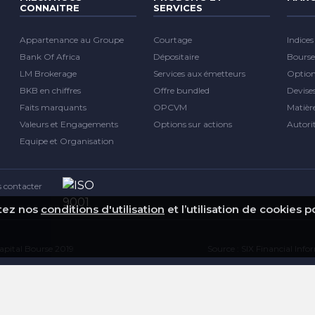
CONNAITRE
SERVICES
Appartenance au Groupe
Courtage
Indices
Bank Of Africa
Dépositaire
Bourse
LM Brokerage
Services aux émetteurs
Optio
BKB en chiffres
Offre bundled
Devise
Faits marquants
OPCVM
Matièr
Valeurs et Engagements
Options sur actions
Autori
Equipe et Organisation
 contacter
ptez nos
conditions d'utilisation
et l’utilisation de cookies 
pital Bourse 2019
Source : SIX Financial Inf