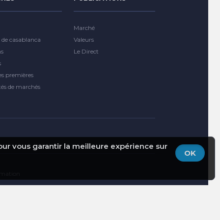
Marché
 de casablanca
Valeurs
ns
Le Direct
s
es premières
tés de marchés
pour vous garantir la meilleure expérience sur
OK
ormation