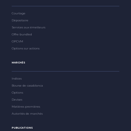
Courtage
Dépositaire
Services aux émetteurs
Offre bundled
OPCVM
Options sur actions
MARCHÉS
Indices
Bourse de casablanca
Options
Devises
Matières premières
Autorités de marchés
PUBLICATIONS