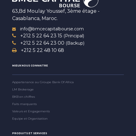
63,Bd Moulay Youssef, 3ème étage -
Casablanca, Maroc.
info@bmcecapitalbourse.com
+212 5 22 64 23 15
(Principal)
+212 5 22 64 23 00
(Backup)
+212 5 22 48 10 68
MIEUX NOUS CONNAITRE
Appartenance au Groupe Bank Of Africa
LM Brokerage
BKB en chiffres
Faits marquants
Valeurs et Engagements
Equipe et Organisation
PRODUITS ET SERVICES