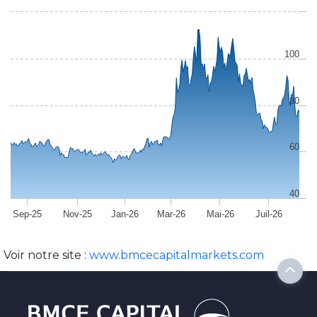
100
80
60
40
Sep-25
Nov-25
Jan-26
Mar-26
Mai-26
Juil-26
Voir notre site :
www.bmcecapitalmarkets.com