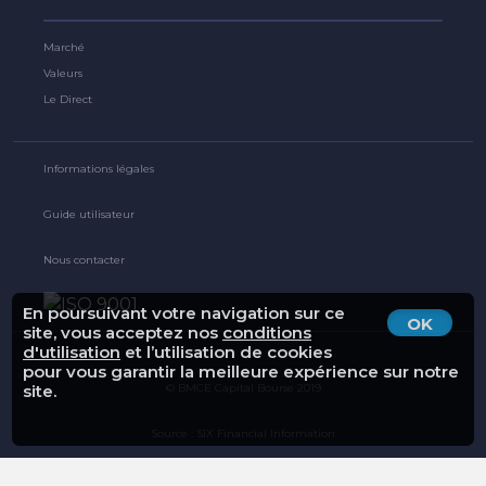
Marché
Valeurs
Le Direct
Informations légales
Guide utilisateur
Nous contacter
En poursuivant votre navigation sur ce
OK
site, vous acceptez nos
conditions
d'utilisation
et l’utilisation de cookies
pour vous garantir la meilleure expérience sur notre
© BMCE Capital Bourse 2019
site.
Source : SIX Financial Information