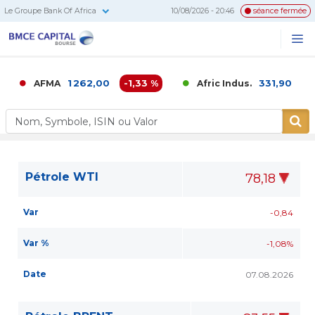
Le Groupe Bank Of Africa
10/08/2026 - 20:46
séance fermée
BMCE
Me
Recherc
Capital
Bourse
1 262,00
-1,33 %
331,90
0,0
AFMA
Afric Indus.
Pétrole WTI
78,18
Var
-0,84
Var %
-1,08%
Date
07.08.2026