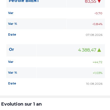
Pétrole BRENT
83,55
Var
-0,70
Var %
-0,84%
Date
07.08.2026
Or
4 388,47
Var
+44,72
Var %
+1,03%
Date
10.08.2026
Evolution sur 1 an