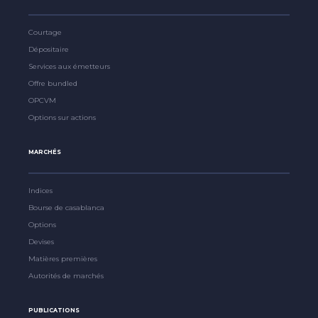
Courtage
Dépositaire
Services aux émetteurs
Offre bundled
OPCVM
Options sur actions
MARCHÉS
Indices
Bourse de casablanca
Options
Devises
Matières premières
Autorités de marchés
PUBLICATIONS