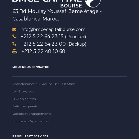
63,Bd Moulay Youssef, 3ème étage -
Casablanca, Maroc.
info@bmcecapitalbourse.com
+212 5 22 64 23 15
(Principal)
+212 5 22 64 23 00
(Backup)
+212 5 22 48 10 68
MIEUX NOUS CONNAITRE
Appartenance au Groupe Bank Of Africa
LM Brokerage
BKB en chiffres
Faits marquants
Valeurs et Engagements
Equipe et Organisation
PRODUITS ET SERVICES