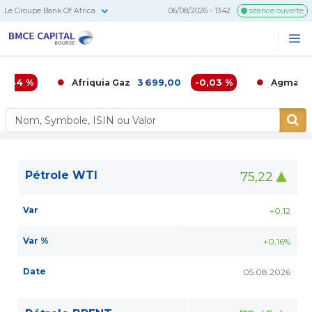
Le Groupe Bank Of Africa
06/08/2026 - 13:42
séance ouverte
BMCE
Me
Recherc
Capital
Bourse
,44 %
3 699,00
-0,03 %
6 
Afriquia Gaz
Agma
Pétrole WTI
75,22
Var
+0,12
Var %
+0,16%
Date
05.08.2026