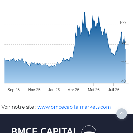
100
80
60
40
Sep-25
Nov-25
Jan-26
Mar-26
Mai-26
Juil-26
Voir notre site :
www.bmcecapitalmarkets.com