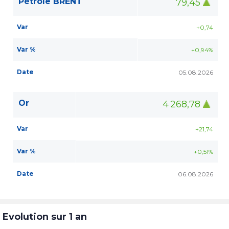
Pétrole BRENT
79,45
Var
+0,74
Var %
+0,94%
Date
05.08.2026
Or
4 268,78
Var
+21,74
Var %
+0,51%
Date
06.08.2026
Evolution sur 1 an