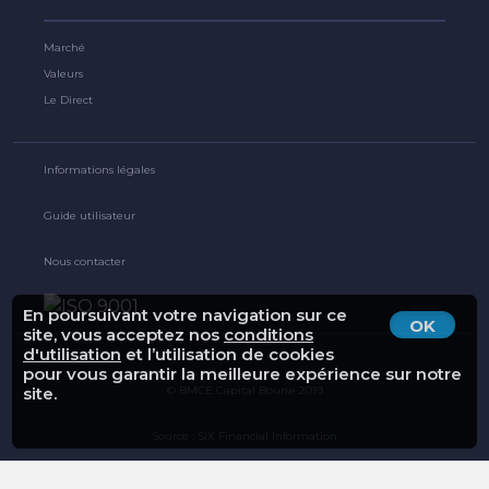
Marché
Valeurs
Le Direct
Informations légales
Guide utilisateur
Nous contacter
En poursuivant votre navigation sur ce
OK
site, vous acceptez nos
conditions
d'utilisation
et l’utilisation de cookies
pour vous garantir la meilleure expérience sur notre
© BMCE Capital Bourse 2019
site.
Source : SIX Financial Information