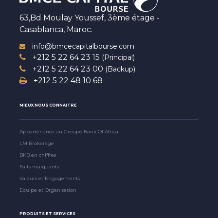
63,Bd Moulay Youssef, 3ème étage -
Casablanca, Maroc.
info@bmcecapitalbourse.com
+212 5 22 64 23 15
(Principal)
+212 5 22 64 23 00
(Backup)
+212 5 22 48 10 68
MIEUX NOUS CONNAITRE
Appartenance au Groupe Bank Of Africa
LM Brokerage
BKB en chiffres
Faits marquants
Valeurs et Engagements
Equipe et Organisation
PRODUITS ET SERVICES