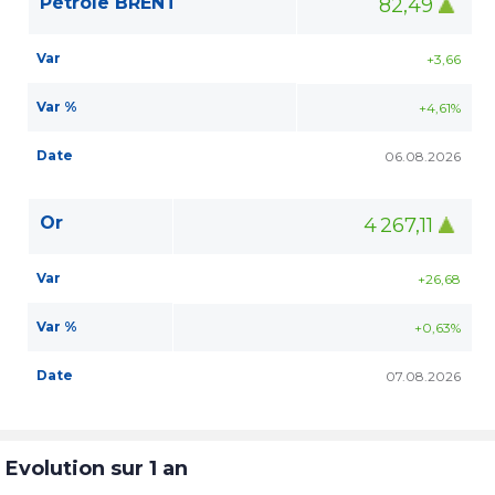
Pétrole BRENT
82,49
Var
+3,66
Var %
+4,61%
Date
06.08.2026
Or
4 267,11
Var
+26,68
Var %
+0,63%
Date
07.08.2026
Evolution sur 1 an