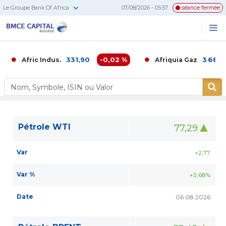
Le Groupe Bank Of Africa
07/08/2026 - 05:57
séance fermée
BMCE
Me
Recherc
Capital
Bourse
331,90
-0,02 %
3 686,0
Afric Indus.
Afriquia Gaz
Pétrole WTI
77,29
Var
+2,77
Var %
+3,68%
Date
06.08.2026