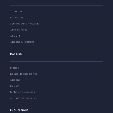
Courtage
Dépositaire
Services aux émetteurs
Offre bundled
OPCVM
Options sur actions
MARCHÉS
Indices
Bourse de casablanca
Options
Devises
Matières premières
Autorités de marchés
PUBLICATIONS