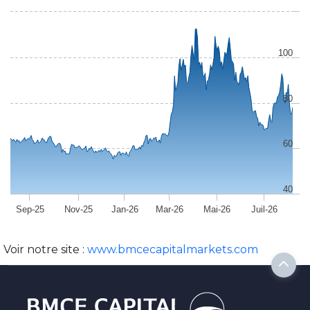
100
80
60
40
Sep-25
Nov-25
Jan-26
Mar-26
Mai-26
Juil-26
Voir notre site :
www.bmcecapitalmarkets.com