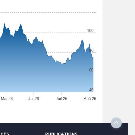
100
80
60
40
Mai-26
Jui-26
Juil-26
Aoû-26
HÉS
PUBLICATIONS