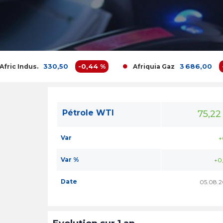
330,50
-0,44 %
3 686,00
-0
ric Indus.
Afriquia Gaz
Pétrole WTI
75,22
Var
+
Var %
+0
Date
05.08.