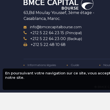
63,Bd Moulay Youssef, 3ème étage -
Casablanca, Maroc.
info@bmcecapitalbourse.com
+212 5 22 64 23 15
(Principal)
+212 5 22 64 23 00
(Backup)
+212 5 22 48 10 68
Informations légales
Guide
Nous
utilisateur
En poursuivant votre navigation sur ce site, vous acce
notre site.
© BMCE Ca