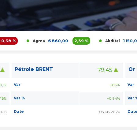
,38 %
6 860,00
2,39 %
1 150,00
Agma
Akdital
Pétrole BRENT
Or
79,45
Var
Var
0,12
+0,74
Var %
Var 
,16%
+0,94%
Date
Dat
2026
05.08.2026