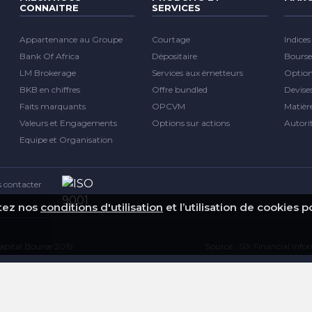
CONNAITRE
SERVICES
Appartenance au Groupe
Courtage
Indices
Bank Of Africa
Dépositaire
Bourse
LM Brokerage
Services aux émetteurs
Optio
BKB en chiffres
Offre bundled
Devise
Faits marquants
OPCVM
Matièr
Valeurs et Engagements
Options sur actions
Autori
Equipe et Organisation
 contacter
ptez nos
conditions d'utilisation
et l’utilisation de cookies 
pital Bourse 2019
Source : SIX Financial Inf