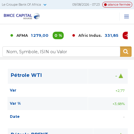
Le Groupe Bank Of Africa
09/08/2026 - 07:23
séance fermée
BMCE
Me
Recherc
Capital
Bourse
1 279,00
0 %
331,85
-0,02
AFMA
Afric Indus.
Pétrole WTI
-
Var
+2,77
Var %
+3,68%
Date
-