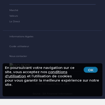
Marché
Valeurs
Le Direct
Informations légales
Guide utilisateur
Nous contacter
En poursuivant votre navigation sur ce
OK
site, vous acceptez nos
conditions
d'utilisation
et l’utilisation de cookies
pour vous garantir la meilleure expérience sur notre
© BMCE Capital Bourse 2019
site.
Source : SIX Financial Information