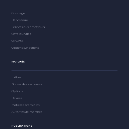
Courtage
Dépositaire
Services aux émetteurs
Offre bundled
OPCVM
Options sur actions
MARCHÉS
Indices
Bourse de casablanca
Options
Devises
Matières premières
Autorités de marchés
PUBLICATIONS