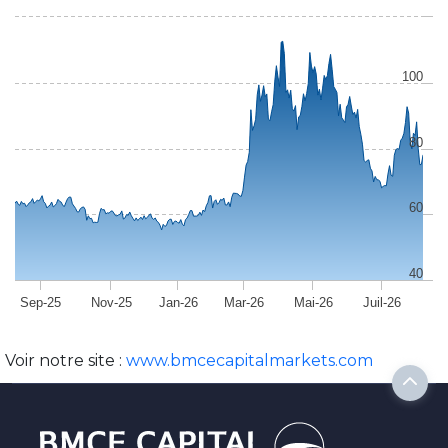
100
80
60
40
Sep-25
Nov-25
Jan-26
Mar-26
Mai-26
Juil-26
Voir notre site :
www.bmcecapitalmarkets.com