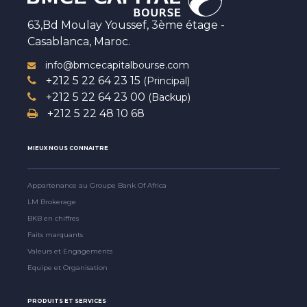
63,Bd Moulay Youssef, 3ème étage -
Casablanca, Maroc.
info@bmcecapitalbourse.com
+212 5 22 64 23 15
(Principal)
+212 5 22 64 23 00
(Backup)
+212 5 22 48 10 68
MIEUX NOUS CONNAITRE
Appartenance au Groupe Bank Of Africa
LM Brokerage
BKB en chiffres
Faits marquants
Valeurs et Engagements
Equipe et Organisation
PRODUITS ET SERVICES