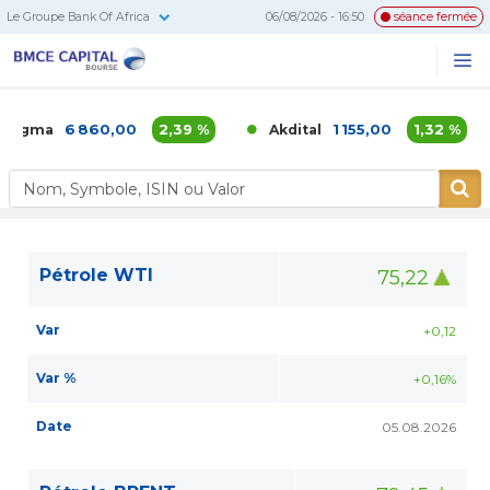
Le Groupe Bank Of Africa
06/08/2026 - 16:50
séance fermée
BMCE
Me
Recherc
Capital
Bourse
6 860,00
2,39 %
1 155,00
1,32 %
Agma
Akdital
Pétrole WTI
75,22
Var
+0,12
Var %
+0,16%
Date
05.08.2026