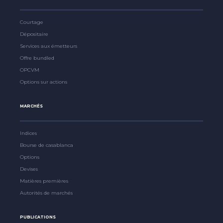
Courtage
Dépositaire
Services aux émetteurs
Offre bundled
OPCVM
Options sur actions
MARCHÉS
Indices
Bourse de casablanca
Options
Devises
Matières premières
Autorités de marchés
PUBLICATIONS