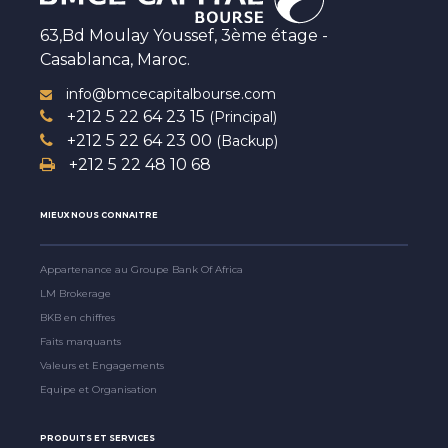
63,Bd Moulay Youssef, 3ème étage -
Casablanca, Maroc.
info@bmcecapitalbourse.com
+212 5 22 64 23 15
(Principal)
+212 5 22 64 23 00
(Backup)
+212 5 22 48 10 68
MIEUX NOUS CONNAITRE
Appartenance au Groupe Bank Of Africa
LM Brokerage
BKB en chiffres
Faits marquants
Valeurs et Engagements
Equipe et Organisation
PRODUITS ET SERVICES