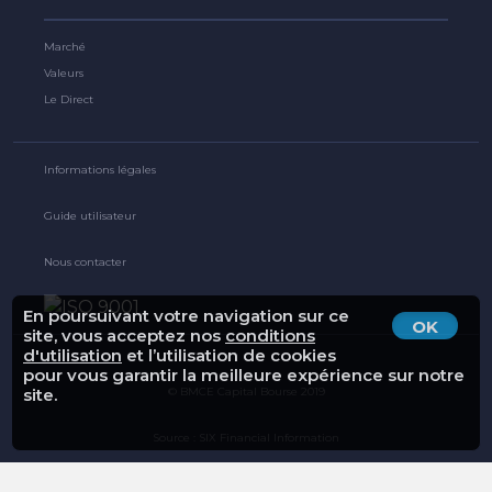
Marché
Valeurs
Le Direct
Informations légales
Guide utilisateur
Nous contacter
En poursuivant votre navigation sur ce
OK
site, vous acceptez nos
conditions
d'utilisation
et l’utilisation de cookies
pour vous garantir la meilleure expérience sur notre
© BMCE Capital Bourse 2019
site.
Source : SIX Financial Information