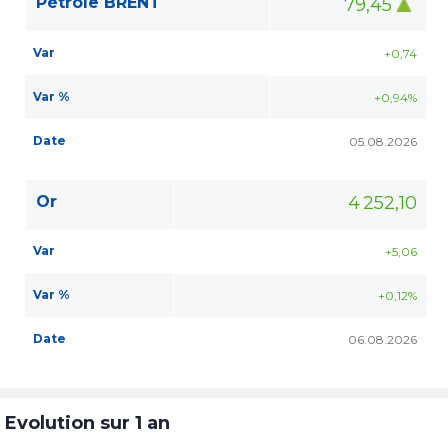
Pétrole BRENT
79,45
Var
+0,74
Var %
+0,94%
Date
05.08.2026
Or
4 252,10
Var
+5,06
Var %
+0,12%
Date
06.08.2026
Evolution sur 1 an