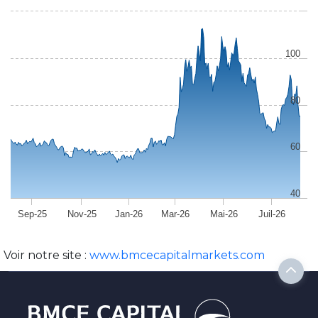
100
80
60
40
Sep-25
Nov-25
Jan-26
Mar-26
Mai-26
Juil-26
Voir notre site :
www.bmcecapitalmarkets.com