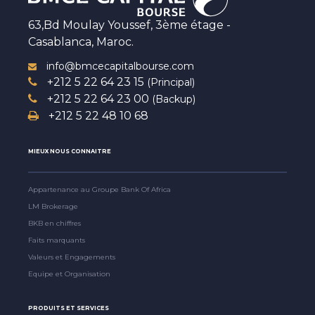
63,Bd Moulay Youssef, 3ème étage -
Casablanca, Maroc.
info@bmcecapitalbourse.com
+212 5 22 64 23 15
(Principal)
+212 5 22 64 23 00
(Backup)
+212 5 22 48 10 68
MIEUX NOUS CONNAITRE
Appartenance au Groupe Bank Of Africa
LM Brokerage
BKB en chiffres
Faits marquants
Valeurs et Engagements
Equipe et Organisation
PRODUITS ET SERVICES