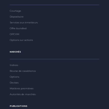
Courtage
Dépositaire
Services aux émetteurs
Offre bundled
OPCVM
Options sur actions
MARCHÉS
Indices
Bourse de casablanca
Options
Devises
Matières premières
Autorités de marchés
PUBLICATIONS