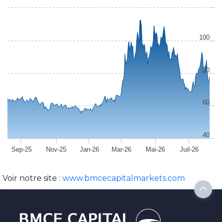
100
80
60
40
Sep-25
Nov-25
Jan-26
Mar-26
Mai-26
Juil-26
Voir notre site :
www.bmcecapitalmarkets.com