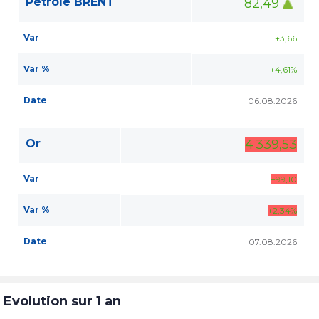
Pétrole BRENT
82,49
Var
+3,66
Var %
+4,61%
Date
06.08.2026
Or
4 339,53
Var
+99,10
Var %
+2,34%
Date
07.08.2026
Evolution sur 1 an