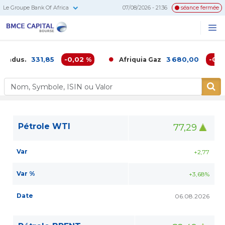
Le Groupe Bank Of Africa
07/08/2026 - 21:36
séance fermée
BMCE
Me
Recherc
Capital
Bourse
331,85
-0,02 %
3 680,00
-0,16 
 Indus.
Afriquia Gaz
Pétrole WTI
77,29
Var
+2,77
Var %
+3,68%
Date
06.08.2026