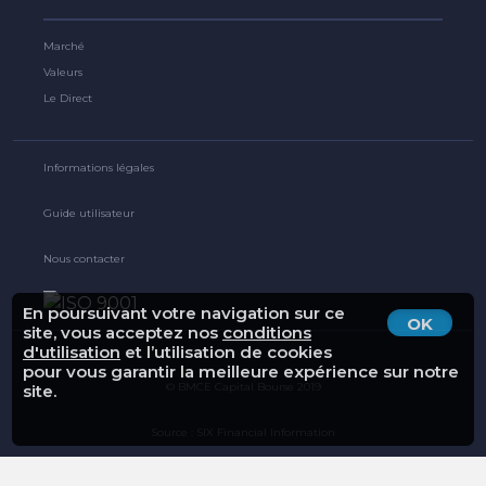
Marché
Valeurs
Le Direct
Informations légales
Guide utilisateur
Nous contacter
En poursuivant votre navigation sur ce
OK
site, vous acceptez nos
conditions
d'utilisation
et l’utilisation de cookies
pour vous garantir la meilleure expérience sur notre
© BMCE Capital Bourse 2019
site.
Source : SIX Financial Information