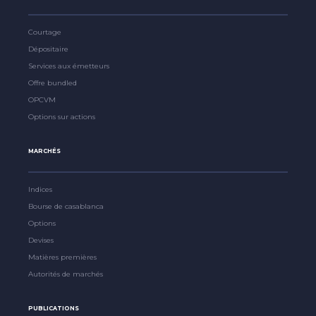
Courtage
Dépositaire
Services aux émetteurs
Offre bundled
OPCVM
Options sur actions
MARCHÉS
Indices
Bourse de casablanca
Options
Devises
Matières premières
Autorités de marchés
PUBLICATIONS