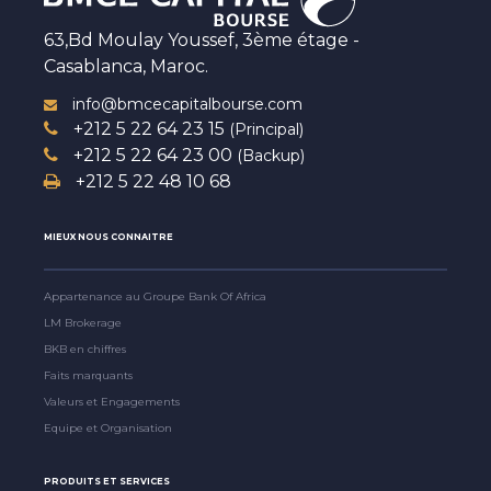
63,Bd Moulay Youssef, 3ème étage -
Casablanca, Maroc.
info@bmcecapitalbourse.com
+212 5 22 64 23 15
(Principal)
+212 5 22 64 23 00
(Backup)
+212 5 22 48 10 68
MIEUX NOUS CONNAITRE
Appartenance au Groupe Bank Of Africa
LM Brokerage
BKB en chiffres
Faits marquants
Valeurs et Engagements
Equipe et Organisation
PRODUITS ET SERVICES