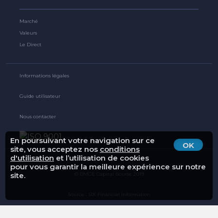
Marché
Valeurs
Le Direct
Informations légales
Guide utilisateur
Nous contacter
En poursuivant votre navigation sur ce
OK
site, vous acceptez nos
conditions
d'utilisation
et l’utilisation de cookies
pour vous garantir la meilleure expérience sur notre
© BMCE Capital Bourse 2019
site.
Source : SIX Financial Information