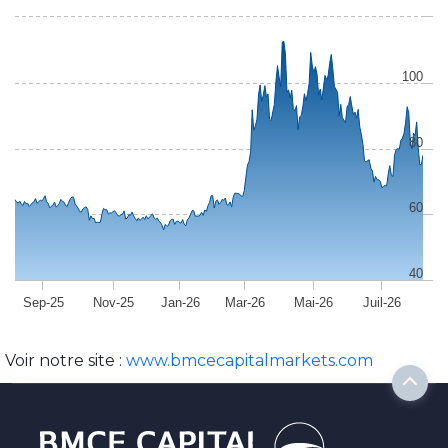
100
80
60
40
Sep-25
Nov-25
Jan-26
Mar-26
Mai-26
Juil-26
Voir notre site :
www.bmcecapitalmarkets.com