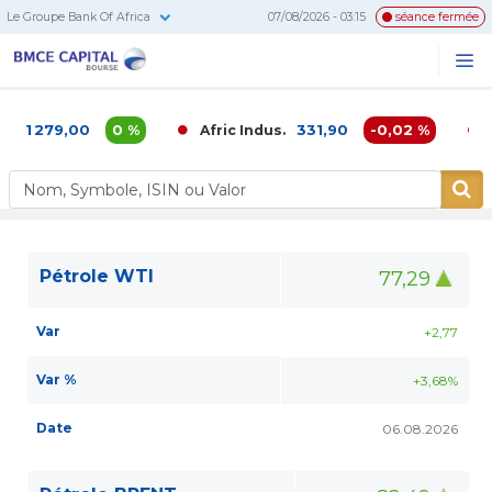
Le Groupe Bank Of Africa
07/08/2026 - 03:15
séance fermée
BMCE
Me
Recherc
Capital
Bourse
1 279,00
0 %
331,90
-0,02 %
A
Afric Indus.
Af
Pétrole WTI
77,29
Var
+2,77
Var %
+3,68%
Date
06.08.2026