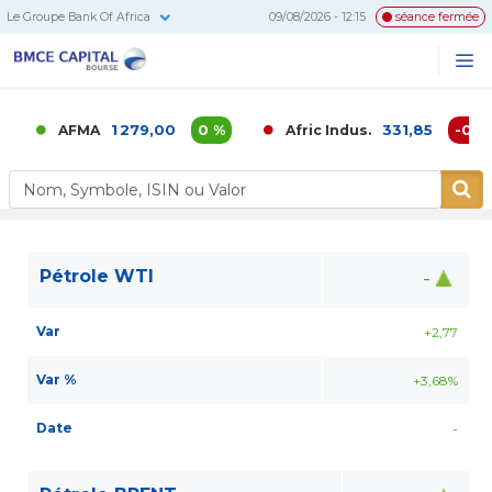
Le Groupe Bank Of Africa
09/08/2026 - 12:15
séance fermée
BMCE
Me
Recherc
Capital
Bourse
1 279,00
0 %
331,85
-0,02 
AFMA
Afric Indus.
Pétrole WTI
-
Var
+2,77
Var %
+3,68%
Date
-