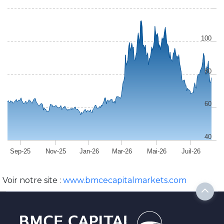
100
80
60
40
Sep-25
Nov-25
Jan-26
Mar-26
Mai-26
Juil-26
Voir notre site :
www.bmcecapitalmarkets.com