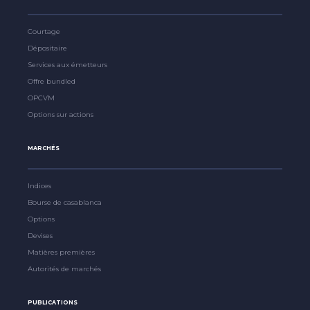
Courtage
Dépositaire
Services aux émetteurs
Offre bundled
OPCVM
Options sur actions
MARCHÉS
Indices
Bourse de casablanca
Options
Devises
Matières premières
Autorités de marchés
PUBLICATIONS