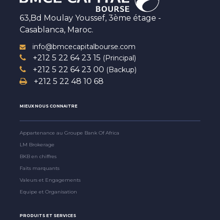
63,Bd Moulay Youssef, 3ème étage -
Casablanca, Maroc.
info@bmcecapitalbourse.com
+212 5 22 64 23 15
(Principal)
+212 5 22 64 23 00
(Backup)
+212 5 22 48 10 68
MIEUX NOUS CONNAITRE
Appartenance au Groupe Bank Of Africa
LM Brokerage
BKB en chiffres
Faits marquants
Valeurs et Engagements
Equipe et Organisation
PRODUITS ET SERVICES