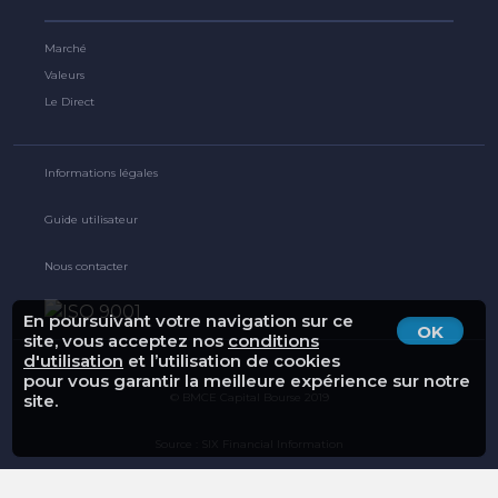
Marché
Valeurs
Le Direct
Informations légales
Guide utilisateur
Nous contacter
En poursuivant votre navigation sur ce
OK
site, vous acceptez nos
conditions
d'utilisation
et l’utilisation de cookies
pour vous garantir la meilleure expérience sur notre
© BMCE Capital Bourse 2019
site.
Source : SIX Financial Information