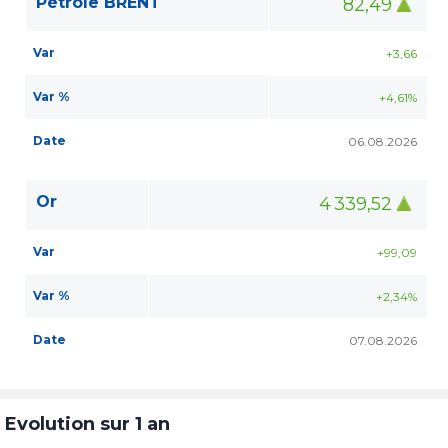
Pétrole BRENT
82,49
Var
+3,66
Var %
+4,61%
Date
06.08.2026
Or
4 339,52
Var
+99,09
Var %
+2,34%
Date
07.08.2026
Evolution sur 1 an