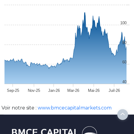
100
80
60
40
Sep-25
Nov-25
Jan-26
Mar-26
Mai-26
Juil-26
Voir notre site :
www.bmcecapitalmarkets.com