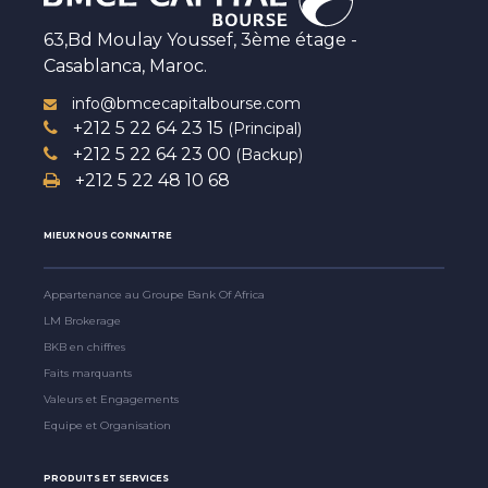
63,Bd Moulay Youssef, 3ème étage -
Casablanca, Maroc.
info@bmcecapitalbourse.com
+212 5 22 64 23 15
(Principal)
+212 5 22 64 23 00
(Backup)
+212 5 22 48 10 68
MIEUX NOUS CONNAITRE
Appartenance au Groupe Bank Of Africa
LM Brokerage
BKB en chiffres
Faits marquants
Valeurs et Engagements
Equipe et Organisation
PRODUITS ET SERVICES