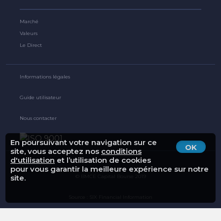
Marché
Valeurs
Le Direct
Informations légales
Guide utilisateur
Nous contacter
En poursuivant votre navigation sur ce
OK
site, vous acceptez nos
conditions
d'utilisation
et l’utilisation de cookies
pour vous garantir la meilleure expérience sur notre
© BMCE Capital Bourse 2019
site.
Source : SIX Financial Information