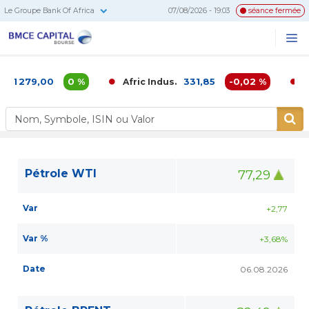
Le Groupe Bank Of Africa
07/08/2026 - 19:03
séance fermée
BMCE
Me
Recherc
Capital
Bourse
1 279,00
0 %
331,85
-0,02 %
Afric Indus.
Af
Pétrole WTI
77,29
Var
+2,77
Var %
+3,68%
Date
06.08.2026