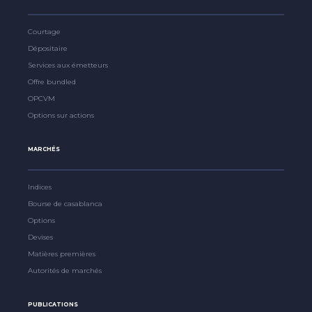
Courtage
Dépositaire
Services aux émetteurs
Offre bundled
OPCVM
Options sur actions
MARCHÉS
Indices
Bourse de casablanca
Options
Devises
Matières premières
Autorités de marchés
PUBLICATIONS