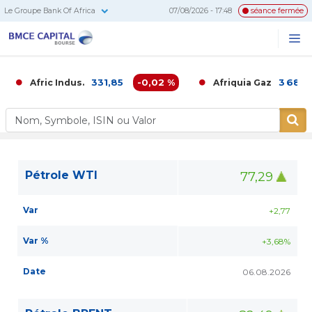
Le Groupe Bank Of Africa
07/08/2026 - 17:48
séance fermée
BMCE
Me
Recherc
Capital
Bourse
331,85
-0,02 %
3 680,0
Afric Indus.
Afriquia Gaz
Pétrole WTI
77,29
Var
+2,77
Var %
+3,68%
Date
06.08.2026