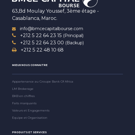
63,Bd Moulay Youssef, 3ème étage -
Casablanca, Maroc.
info@bmcecapitalbourse.com
+212 5 22 64 23 15
(Principal)
+212 5 22 64 23 00
(Backup)
+212 5 22 48 10 68
MIEUX NOUS CONNAITRE
Appartenance au Groupe Bank Of Africa
LM Brokerage
BKB en chiffres
Faits marquants
Valeurs et Engagements
Equipe et Organisation
PRODUITS ET SERVICES