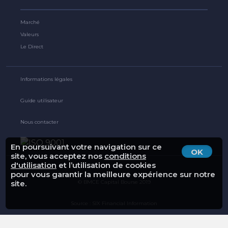
Marché
Valeurs
Le Direct
Informations légales
Guide utilisateur
Nous contacter
En poursuivant votre navigation sur ce
OK
site, vous acceptez nos
conditions
d'utilisation
et l’utilisation de cookies
pour vous garantir la meilleure expérience sur notre
© BMCE Capital Bourse 2019
site.
Source : SIX Financial Information