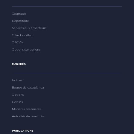
Courtage
Dépositaire
Services aux émetteurs
Offre bundled
OPCVM
Options sur actions
MARCHÉS
Indices
Bourse de casablanca
Options
Devises
Matières premières
Autorités de marchés
PUBLICATIONS