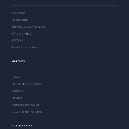
Courtage
Dépositaire
Services aux émetteurs
Offre bundled
OPCVM
Options sur actions
MARCHÉS
Indices
Bourse de casablanca
Options
Devises
Matières premières
Autorités de marchés
PUBLICATIONS