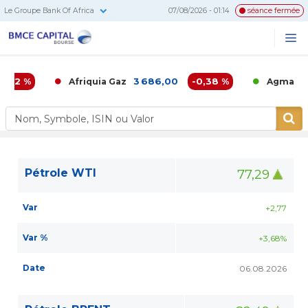
Le Groupe Bank Of Africa
07/08/2026 - 01:14
séance fermée
BMCE
Me
Recherc
Capital
Bourse
,02 %
3 686,00
-0,38 %
6 
Afriquia Gaz
Agma
Pétrole WTI
77,29
Var
+2,77
Var %
+3,68%
Date
06.08.2026