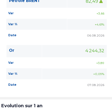
Pétrole BRENT
82,49
Var
+3,66
Var %
+4,61%
Date
06.08.2026
Or
4 244,32
Var
+3,89
Var %
+0,09%
Date
07.08.2026
Evolution sur 1 an