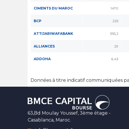
CIMENTS DU MAROC
1470
BCP
225
ATTIJARIWAFABANK
355,2
ALLIANCES
29
ADDOHA
6,43
Données à titre indicatif communiquées p
63,Bd Moulay Youssef, 3ème étage -
Casablanca, Maroc.