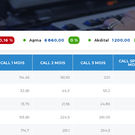
%
6 860,00
0 %
1 200,00
3,9 
Agma
Akdital
CALL SP
CALL 1 MOIS
CALL 2 MOIS
CALL 3 MOIS
MO
114,45
161,95
201
32,65
44,3
53,2
13,75
21,55
24,85
153,65
224,5
261,05
174,7
251,1
294,5