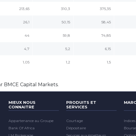
213,65
310,3
375,35
26,1
50,15
58,45
44
59,8
74,85
4,7
5,2
6,15
1,05
1,2
1,5
ar BMCE Capital Markets.
MIEUX NOUS
PRODUITS ET
MARC
CONNAITRE
SERVICES
Appartenance au Groupe
Courtage
Indices
Bank Of Africa
Dépositaire
Bourse
LM Brokerage
Services aux émetteurs
Optio