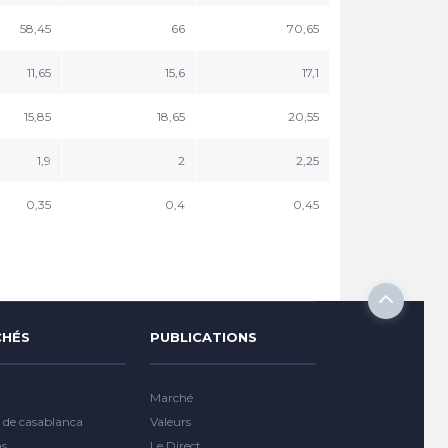
58,45
66
70,65
11,65
15,6
17,1
15,85
18,65
20,55
1,9
2
2,25
0,35
0,4
0,45
HÉS
PUBLICATIONS
Marché
 de casablanca
Valeurs
ns
Le Direct