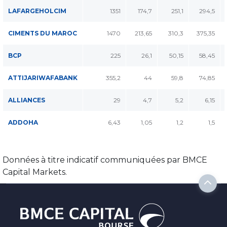
LAFARGEHOLCIM
1351
174,7
251,1
294,5
CIMENTS DU MAROC
1470
213,65
310,3
375,35
BCP
225
26,1
50,15
58,45
ATTIJARIWAFABANK
355,2
44
59,8
74,85
ALLIANCES
29
4,7
5,2
6,15
ADDOHA
6,43
1,05
1,2
1,5
Données à titre indicatif communiquées par BMCE
Capital Markets.