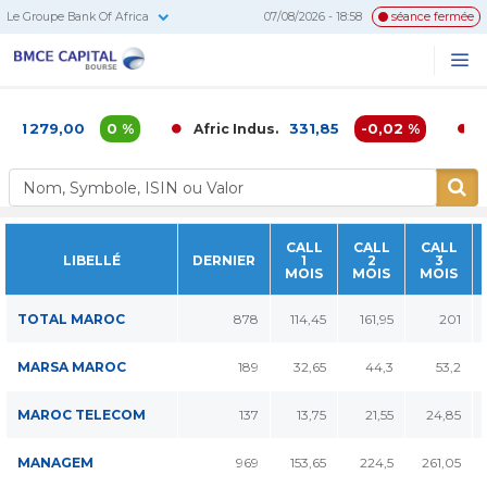
Le Groupe Bank Of Africa
07/08/2026 - 18:58
séance fermée
BMCE
Me
Recherc
Capital
Bourse
1 279,00
0 %
331,85
-0,02 %
Afric Indus.
Af
CALL
CALL
CALL
LIBELLÉ
DERNIER
1
2
3
MOIS
MOIS
MOIS
TOTAL MAROC
878
114,45
161,95
201
MARSA MAROC
189
32,65
44,3
53,2
MAROC TELECOM
137
13,75
21,55
24,85
MANAGEM
969
153,65
224,5
261,05