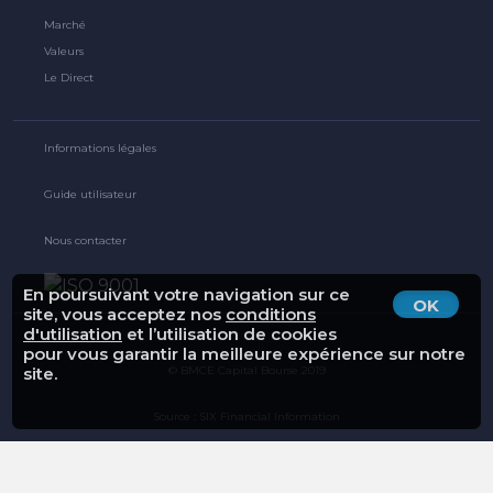
Marché
Valeurs
Le Direct
Informations légales
Guide utilisateur
Nous contacter
En poursuivant votre navigation sur ce
OK
site, vous acceptez nos
conditions
d'utilisation
et l’utilisation de cookies
pour vous garantir la meilleure expérience sur notre
© BMCE Capital Bourse 2019
site.
Source : SIX Financial Information