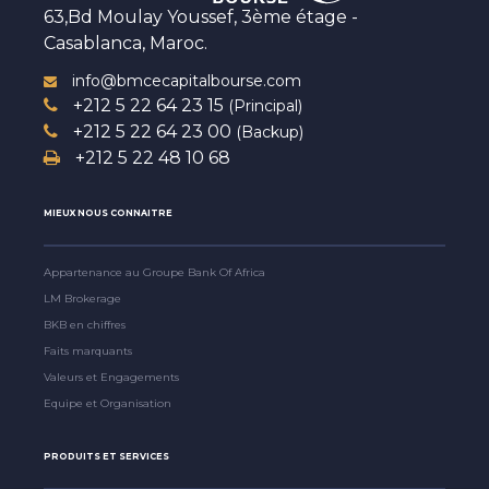
63,Bd Moulay Youssef, 3ème étage -
Casablanca, Maroc.
info@bmcecapitalbourse.com
+212 5 22 64 23 15
(Principal)
+212 5 22 64 23 00
(Backup)
+212 5 22 48 10 68
MIEUX NOUS CONNAITRE
Appartenance au Groupe Bank Of Africa
LM Brokerage
BKB en chiffres
Faits marquants
Valeurs et Engagements
Equipe et Organisation
PRODUITS ET SERVICES