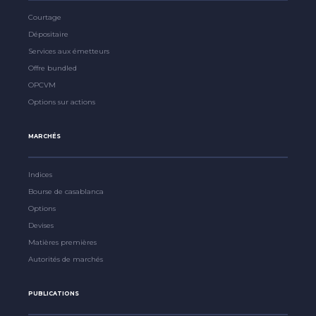
Courtage
Dépositaire
Services aux émetteurs
Offre bundled
OPCVM
Options sur actions
MARCHÉS
Indices
Bourse de casablanca
Options
Devises
Matières premières
Autorités de marchés
PUBLICATIONS