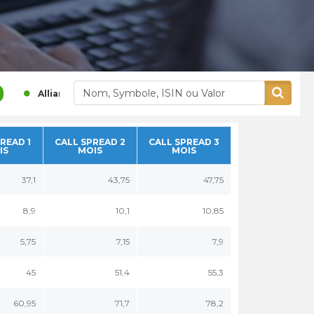
380,00
0,8 %
1 780,00
Alliances
Aluminium Maroc
READ 1
CALL SPREAD 2
CALL SPREAD 3
IS
MOIS
MOIS
37,1
43,75
47,75
8,9
10,1
10,85
5,75
7,15
7,9
45
51,4
55,3
60,95
71,7
78,2