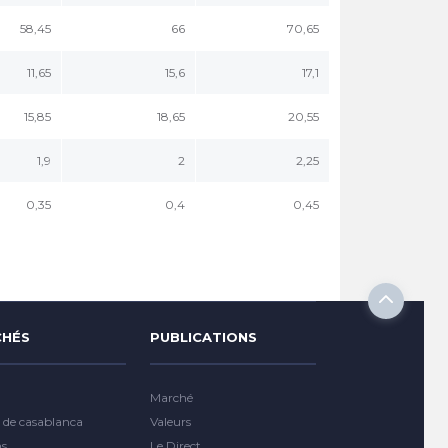
58,45
66
70,65
11,65
15,6
17,1
15,85
18,65
20,55
1,9
2
2,25
0,35
0,4
0,45
HÉS
PUBLICATIONS
Marché
 de casablanca
Valeurs
ns
Le Direct