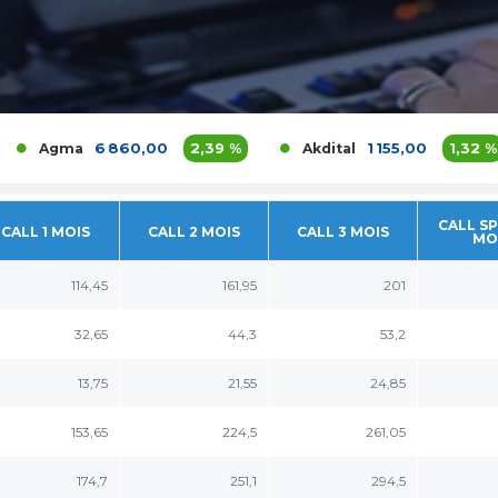
6 860,00
2,39 %
1 155,00
1,32 %
Agma
Akdital
CALL SP
CALL 1 MOIS
CALL 2 MOIS
CALL 3 MOIS
MO
114,45
161,95
201
32,65
44,3
53,2
13,75
21,55
24,85
153,65
224,5
261,05
174,7
251,1
294,5