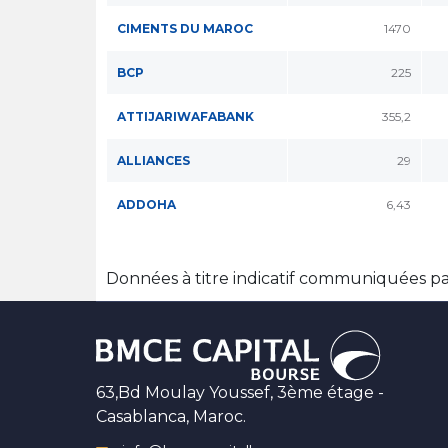
CIMENTS DU MAROC
1470
BCP
225
ATTIJARIWAFABANK
355,2
ALLIANCES
29
ADDOHA
6,43
Données à titre indicatif communiquées p
63,Bd Moulay Youssef, 3ème étage -
Casablanca, Maroc.