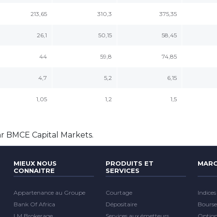
213,65
310,3
375,35
26,1
50,15
58,45
44
59,8
74,85
4,7
5,2
6,15
1,05
1,2
1,5
ar BMCE Capital Markets.
MIEUX NOUS
PRODUITS ET
MARC
CONNAITRE
SERVICES
Appartenance au Groupe
Courtage
Indices
Bank Of Africa
Dépositaire
Bourse
LM Brokerage
Services aux émetteurs
Optio