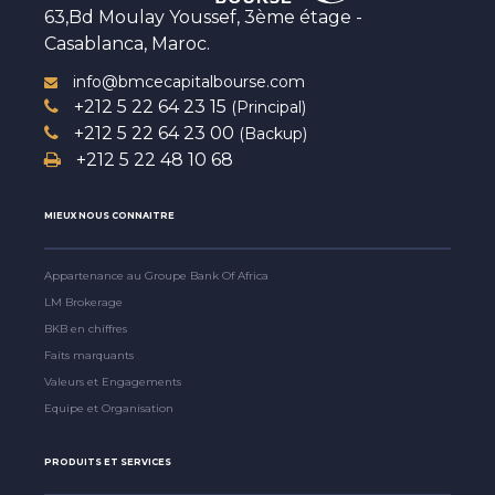
63,Bd Moulay Youssef, 3ème étage -
Casablanca, Maroc.
info@bmcecapitalbourse.com
+212 5 22 64 23 15
(Principal)
+212 5 22 64 23 00
(Backup)
+212 5 22 48 10 68
MIEUX NOUS CONNAITRE
Appartenance au Groupe Bank Of Africa
LM Brokerage
BKB en chiffres
Faits marquants
Valeurs et Engagements
Equipe et Organisation
PRODUITS ET SERVICES