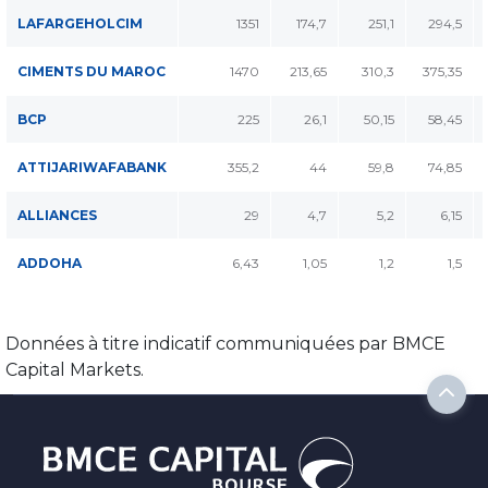
LAFARGEHOLCIM
1351
174,7
251,1
294,5
CIMENTS DU MAROC
1470
213,65
310,3
375,35
BCP
225
26,1
50,15
58,45
ATTIJARIWAFABANK
355,2
44
59,8
74,85
ALLIANCES
29
4,7
5,2
6,15
ADDOHA
6,43
1,05
1,2
1,5
Données à titre indicatif communiquées par BMCE
Capital Markets.