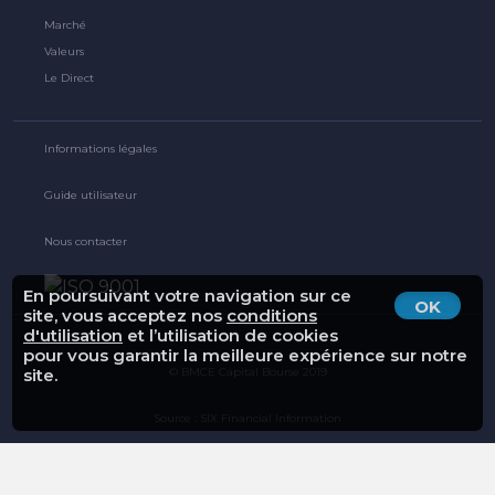
Marché
Valeurs
Le Direct
Informations légales
Guide utilisateur
Nous contacter
En poursuivant votre navigation sur ce
OK
site, vous acceptez nos
conditions
d'utilisation
et l’utilisation de cookies
pour vous garantir la meilleure expérience sur notre
© BMCE Capital Bourse 2019
site.
Source : SIX Financial Information