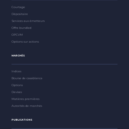
Courtage
Dépositaire
Services aux émetteurs
Offre bundled
OPCVM
Options sur actions
MARCHÉS
Indices
Bourse de casablanca
Options
Devises
Matières premières
Autorités de marchés
PUBLICATIONS