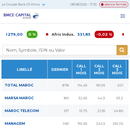
Le Groupe Bank Of Africa
08/08/2026 - 17:50
séance fermée
BMCE
Me
Recherc
Capital
Bourse
1 279,00
0 %
331,85
-0,02 %
Afric Indus.
Af
CALL
CALL
CALL
LIBELLÉ
DERNIER
1
2
3
MOIS
MOIS
MOIS
TOTAL MAROC
878
114,45
161,95
201
MARSA MAROC
189
32,65
44,3
53,2
MAROC TELECOM
137
13,75
21,55
24,85
MANAGEM
969
153,65
224,5
261,05