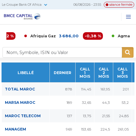
Le Groupe Bank Of Africa
06/08/2026 - 23:55
séance fermée
BMCE
Me
Recherc
Capital
Bourse
,02 %
3 686,00
-0,38 %
6 
Afriquia Gaz
Agma
CALL
CALL
CALL
LIBELLÉ
DERNIER
1
2
3
MOIS
MOIS
MOIS
TOTAL MAROC
878
114,45
161,95
201
MARSA MAROC
189
32,65
44,3
53,2
MAROC TELECOM
137
13,75
21,55
24,85
MANAGEM
969
153,65
224,5
261,05