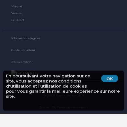
Marché
Valeurs
Le Direct
Informations légales
Guide utilisateur
Nous contacter
En poursuivant votre navigation sur ce
OK
site, vous acceptez nos
conditions
d'utilisation
et l’utilisation de cookies
pour vous garantir la meilleure expérience sur notre
© BMCE Capital Bourse 2019
site.
Source : SIX Financial Information