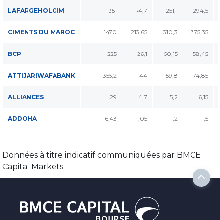
LAFARGEHOLCIM
1351
174,7
251,1
294,5
CIMENTS DU MAROC
1470
213,65
310,3
375,35
BCP
225
26,1
50,15
58,45
ATTIJARIWAFABANK
355,2
44
59,8
74,85
ALLIANCES
29
4,7
5,2
6,15
ADDOHA
6,43
1,05
1,2
1,5
Données à titre indicatif communiquées par BMCE
Capital Markets.