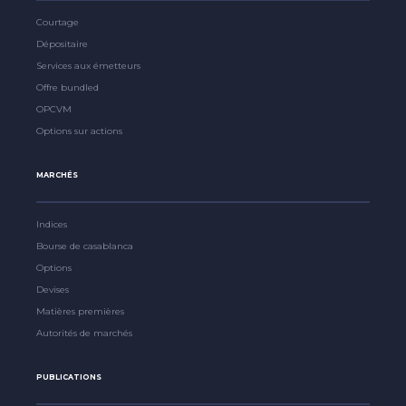
Courtage
Dépositaire
Services aux émetteurs
Offre bundled
OPCVM
Options sur actions
MARCHÉS
Indices
Bourse de casablanca
Options
Devises
Matières premières
Autorités de marchés
PUBLICATIONS