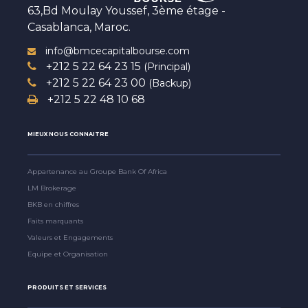
63,Bd Moulay Youssef, 3ème étage -
Casablanca, Maroc.
info@bmcecapitalbourse.com
+212 5 22 64 23 15
(Principal)
+212 5 22 64 23 00
(Backup)
+212 5 22 48 10 68
MIEUX NOUS CONNAITRE
Appartenance au Groupe Bank Of Africa
LM Brokerage
BKB en chiffres
Faits marquants
Valeurs et Engagements
Equipe et Organisation
PRODUITS ET SERVICES