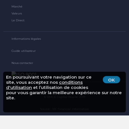
Marché
Valeurs
Le Direct
Informations légales
Guide utilisateur
Nous contacter
En poursuivant votre navigation sur ce
OK
site, vous acceptez nos
conditions
d'utilisation
et l’utilisation de cookies
pour vous garantir la meilleure expérience sur notre
© BMCE Capital Bourse 2019
site.
Source : SIX Financial Information