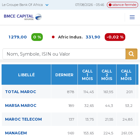
Le Groupe Bank Of Africa
07/08/2026 - 05:46
séance fermée
BMCE
Me
Recherc
Capital
Bourse
1 279,00
0 %
331,90
-0,02 %
A
Afric Indus.
A
CALL
CALL
CALL
LIBELLÉ
DERNIER
1
2
3
MOIS
MOIS
MOIS
TOTAL MAROC
878
114,45
161,95
201
MARSA MAROC
189
32,65
44,3
53,2
MAROC TELECOM
137
13,75
21,55
24,85
MANAGEM
969
153,65
224,5
261,05