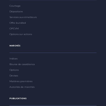
Courtage
Dépositaire
Services aux émetteurs
Offre bundled
OPCVM
Options sur actions
MARCHÉS
Indices
Bourse de casablanca
Options
Devises
Matières premières
Autorités de marchés
PUBLICATIONS