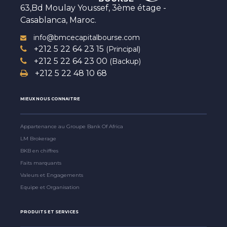
63,Bd Moulay Youssef, 3ème étage -
Casablanca, Maroc.
info@bmcecapitalbourse.com
+212 5 22 64 23 15
(Principal)
+212 5 22 64 23 00
(Backup)
+212 5 22 48 10 68
MIEUX NOUS CONNAITRE
Appartenance au Groupe Bank Of Africa
LM Brokerage
BKB en chiffres
Faits marquants
Valeurs et Engagements
Equipe et Organisation
PRODUITS ET SERVICES