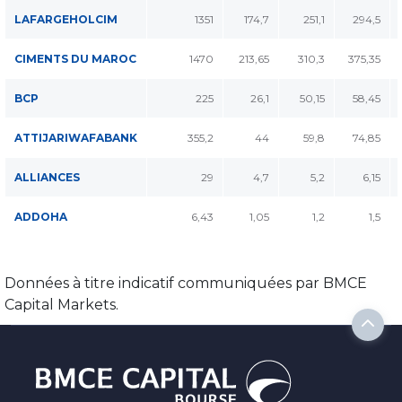
LAFARGEHOLCIM
1351
174,7
251,1
294,5
CIMENTS DU MAROC
1470
213,65
310,3
375,35
BCP
225
26,1
50,15
58,45
ATTIJARIWAFABANK
355,2
44
59,8
74,85
ALLIANCES
29
4,7
5,2
6,15
ADDOHA
6,43
1,05
1,2
1,5
Données à titre indicatif communiquées par BMCE
Capital Markets.