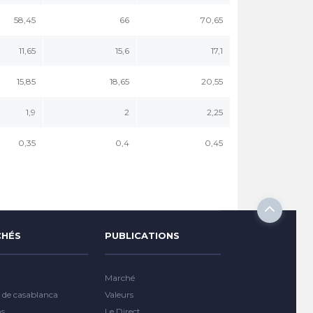
58,45
66
70,65
11,65
15,6
17,1
15,85
18,65
20,55
1,9
2
2,25
0,35
0,4
0,45
HÉS
PUBLICATIONS
Marché
 de casablanca
Valeurs
ns
Le Direct