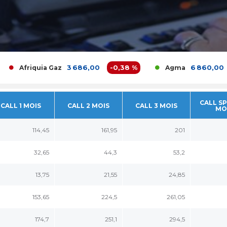
3 686,00
-0,38 %
6 860,00
2,3
Afriquia Gaz
Agma
CALL SP
CALL 1 MOIS
CALL 2 MOIS
CALL 3 MOIS
MO
114,45
161,95
201
32,65
44,3
53,2
13,75
21,55
24,85
153,65
224,5
261,05
174,7
251,1
294,5