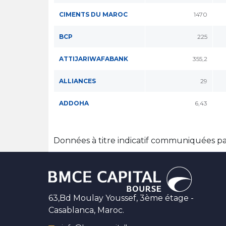
CIMENTS DU MAROC
1470
BCP
225
ATTIJARIWAFABANK
355,2
ALLIANCES
29
ADDOHA
6,43
Données à titre indicatif communiquées p
63,Bd Moulay Youssef, 3ème étage -
Casablanca, Maroc.