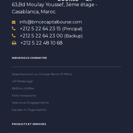
63,Bd Moulay Youssef, 3ème étage -
Casablanca, Maroc.
info@bmcecapitalbourse.com
+212 5 22 64 23 15
(Principal)
+212 5 22 64 23 00
(Backup)
+212 5 22 48 10 68
MIEUX NOUS CONNAITRE
Appartenance au Groupe Bank Of Africa
LM Brokerage
BKB en chiffres
Faits marquants
Valeurs et Engagements
Equipe et Organisation
PRODUITS ET SERVICES