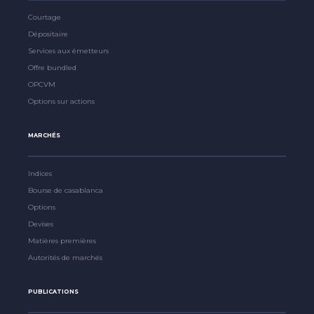
Courtage
Dépositaire
Services aux émetteurs
Offre bundled
OPCVM
Options sur actions
MARCHÉS
Indices
Bourse de casablanca
Options
Devises
Matières premières
Autorités de marchés
PUBLICATIONS