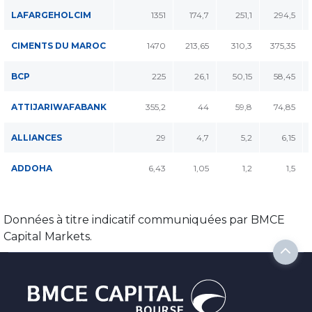
LAFARGEHOLCIM
1351
174,7
251,1
294,5
CIMENTS DU MAROC
1470
213,65
310,3
375,35
BCP
225
26,1
50,15
58,45
ATTIJARIWAFABANK
355,2
44
59,8
74,85
ALLIANCES
29
4,7
5,2
6,15
ADDOHA
6,43
1,05
1,2
1,5
Données à titre indicatif communiquées par BMCE
Capital Markets.