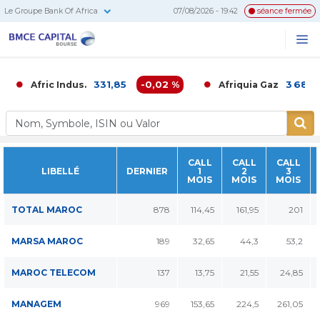
Le Groupe Bank Of Africa
07/08/2026 - 19:42
séance fermée
BMCE
Me
Recherc
Capital
Bourse
331,85
-0,02 %
3 680,0
Afric Indus.
Afriquia Gaz
CALL
CALL
CALL
LIBELLÉ
DERNIER
1
2
3
MOIS
MOIS
MOIS
TOTAL MAROC
878
114,45
161,95
201
MARSA MAROC
189
32,65
44,3
53,2
MAROC TELECOM
137
13,75
21,55
24,85
MANAGEM
969
153,65
224,5
261,05