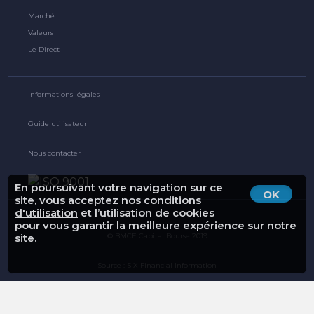
Marché
Valeurs
Le Direct
Informations légales
Guide utilisateur
Nous contacter
En poursuivant votre navigation sur ce
OK
site, vous acceptez nos
conditions
d'utilisation
et l’utilisation de cookies
pour vous garantir la meilleure expérience sur notre
© BMCE Capital Bourse 2019
site.
Source : SIX Financial Information