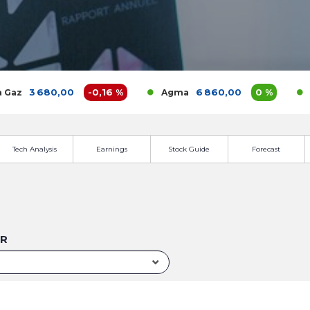
3 680,00
-0,16 %
6 860,00
0 %
Agma
Akdit
Tech Analysis
Earnings
Stock Guide
Forecast
UR