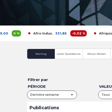
0 %
331,85
-0,02 %
Afric Indus.
Afriquia Gaz
Morning
Lettre Quotidienne
African Market
Filtrer par
PÉRIODE
VALE
Dernière semaine
Tous
Publications