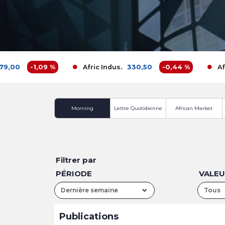
00
-1,09 %
330,50
-0,44 %
Afric Indus.
Afriqu
Morning
Lettre Quotidienne
African Market
Filtrer par
PÉRIODE
VALE
Dernière semaine
Tous
Publications