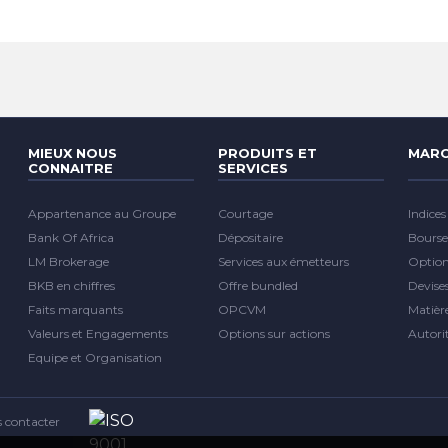
MIEUX NOUS
PRODUITS ET
MARC
CONNAITRE
SERVICES
Appartenance au Groupe
Courtage
Indices
Bank Of Africa
Dépositaire
Bourse
LM Brokerage
Services aux émetteurs
Optio
BKB en chiffres
Offre bundled
Devise
Faits marquants
OPCVM
Matièr
Valeurs et Engagements
Options sur actions
Autori
Equipe et Organisation
 contacter