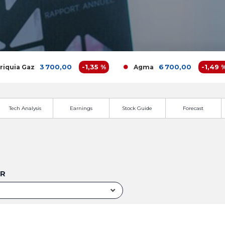
3 700,00
-1,35 %
6 700,00
-1,49 %
ia Gaz
Agma
Tech Analysis
Earnings
Stock Guide
Forecast
UR