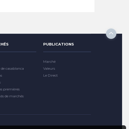
HÉS
PUBLICATIONS
Marché
 de casablanca
Valeurs
ns
Le Direct
s
es premières
tés de marchés