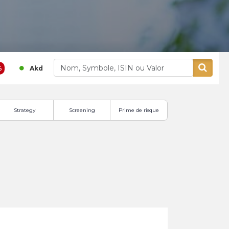
1 141,00
0,09 %
380,00
0,8 
Akdital
Alliances
Strategy
Screening
Prime de risque