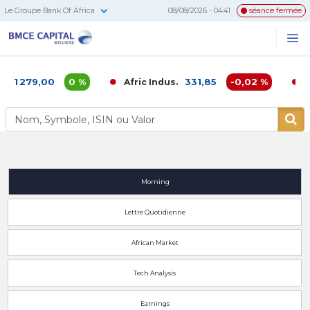
Le Groupe Bank Of Africa
08/08/2026 - 04:41
séance fermée
BMCE
Me
Recherc
Capital
Bourse
1 279,00
0 %
331,85
-0,02 %
Afric Indus.
Af
Morning
Lettre Quotidienne
African Market
Tech Analysis
Earnings