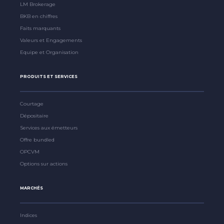
LM Brokerage
BKB en chiffres
Faits marquants
Valeurs et Engagements
Equipe et Organisation
PRODUITS ET SERVICES
Courtage
Dépositaire
Services aux émetteurs
Offre bundled
OPCVM
Options sur actions
MARCHÉS
Indices