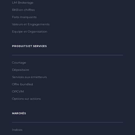
LM Brokerage
BKB en chiffres
Faits marquants
Valeurs et Engagements
Equipe et Organisation
PRODUITS ET SERVICES
Courtage
Dépositaire
Services aux émetteurs
Offre bundled
OPCVM
Options sur actions
MARCHÉS
Indices