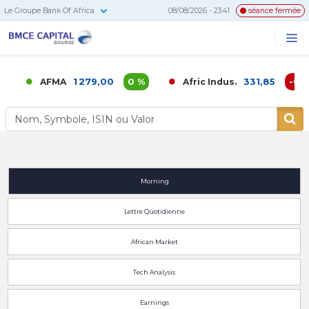
Le Groupe Bank Of Africa
08/08/2026 - 23:41
séance fermée
BMCE
Me
Recherc
Capital
Bourse
1 279,00
0 %
331,85
-0,0
AFMA
Afric Indus.
Morning
Lettre Quotidienne
African Market
Tech Analysis
Earnings