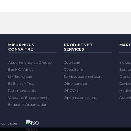
MIEUX NOUS
PRODUITS ET
MARC
CONNAITRE
SERVICES
Appartenance au Groupe
Courtage
Indices
Bank Of Africa
Dépositaire
Bourse
LM Brokerage
Services aux émetteurs
Optio
BKB en chiffres
Offre bundled
Devise
Faits marquants
OPCVM
Matièr
Valeurs et Engagements
Options sur actions
Autori
Equipe et Organisation
 contacter