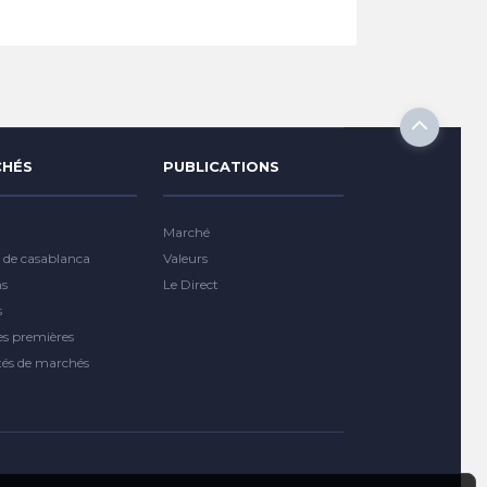
HÉS
PUBLICATIONS
Marché
 de casablanca
Valeurs
ns
Le Direct
s
es premières
tés de marchés