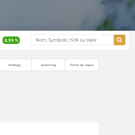
39 %
1 155,00
1,32 %
380,00
Akdital
Alliances
Strategy
Screening
Prime de risque