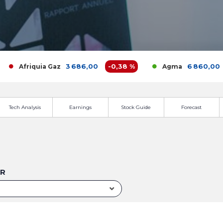
3 686,00
-0,38 %
6 860,00
2,
Afriquia Gaz
Agma
Tech Analysis
Earnings
Stock Guide
Forecast
UR