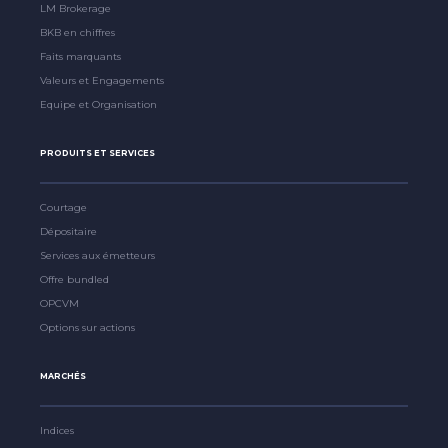
LM Brokerage
BKB en chiffres
Faits marquants
Valeurs et Engagements
Equipe et Organisation
PRODUITS ET SERVICES
Courtage
Dépositaire
Services aux émetteurs
Offre bundled
OPCVM
Options sur actions
MARCHÉS
Indices