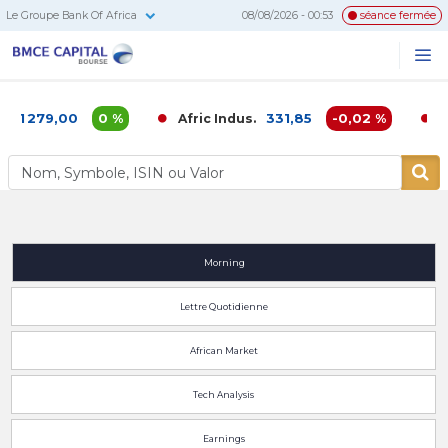
Le Groupe Bank Of Africa
08/08/2026 - 00:53
séance fermée
BMCE
Me
Recherc
Capital
Bourse
1 279,00
0 %
331,85
-0,02 %
Afric Indus.
Af
Morning
Lettre Quotidienne
African Market
Tech Analysis
Earnings