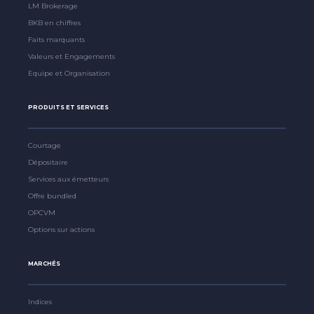
LM Brokerage
BKB en chiffres
Faits marquants
Valeurs et Engagements
Equipe et Organisation
PRODUITS ET SERVICES
Courtage
Dépositaire
Services aux émetteurs
Offre bundled
OPCVM
Options sur actions
MARCHÉS
Indices