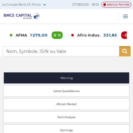
Le Groupe Bank Of Africa
07/08/2026 - 18:55
séance fermée
BMCE
Me
Recherc
Capital
Bourse
1 279,00
0 %
331,85
-0,02
AFMA
Afric Indus.
Morning
Lettre Quotidienne
African Market
Tech Analysis
Earnings