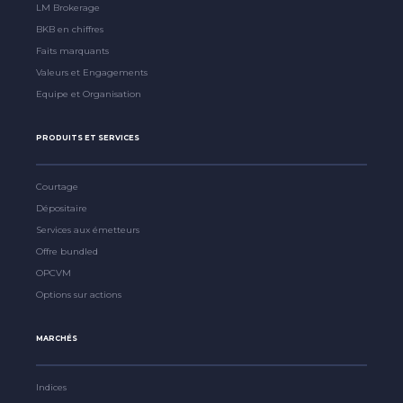
LM Brokerage
BKB en chiffres
Faits marquants
Valeurs et Engagements
Equipe et Organisation
PRODUITS ET SERVICES
Courtage
Dépositaire
Services aux émetteurs
Offre bundled
OPCVM
Options sur actions
MARCHÉS
Indices