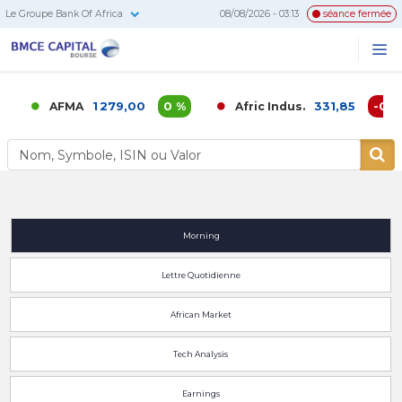
Le Groupe Bank Of Africa
08/08/2026 - 03:13
séance fermée
BMCE
Me
Recherc
Capital
Bourse
1 279,00
0 %
331,85
-0,02
AFMA
Afric Indus.
Morning
Lettre Quotidienne
African Market
Tech Analysis
Earnings