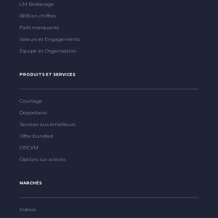
LM Brokerage
BKB en chiffres
Faits marquants
Valeurs et Engagements
Equipe et Organisation
PRODUITS ET SERVICES
Courtage
Dépositaire
Services aux émetteurs
Offre bundled
OPCVM
Options sur actions
MARCHÉS
Indices