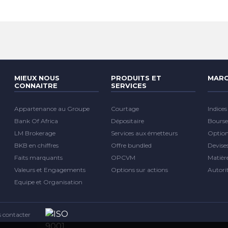
MIEUX NOUS
PRODUITS ET
MARC
CONNAITRE
SERVICES
Appartenance au Groupe
Courtage
Indices
Bank Of Africa
Dépositaire
Bourse
LM Brokerage
Services aux émetteurs
Optio
BKB en chiffres
Offre bundled
Devise
Faits marquants
OPCVM
Matièr
Valeurs et Engagements
Options sur actions
Autori
Equipe et Organisation
 contacter