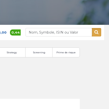
0,44 %
379,00
0,53 %
Alliances
Aluminium 
Strategy
Screening
Prime de risque