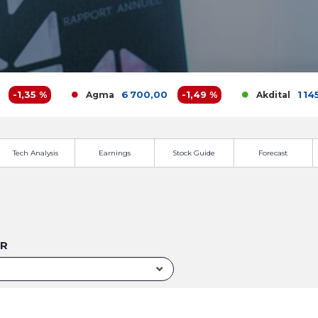
,35 %
6 700,00
-1,49 %
1 145,00
Agma
Akdital
Tech Analysis
Earnings
Stock Guide
Forecast
UR