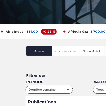
331,00
-0,29 %
3 700,00
-1
fric Indus.
Afriquia Gaz
Morning
Lettre Quotidienne
African Market
Filtrer par
PÉRIODE
VALE
Dernière semaine
Tous
Publications