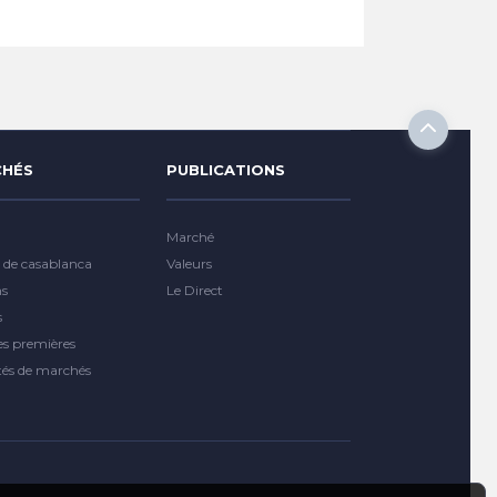
HÉS
PUBLICATIONS
Marché
 de casablanca
Valeurs
ns
Le Direct
s
es premières
tés de marchés