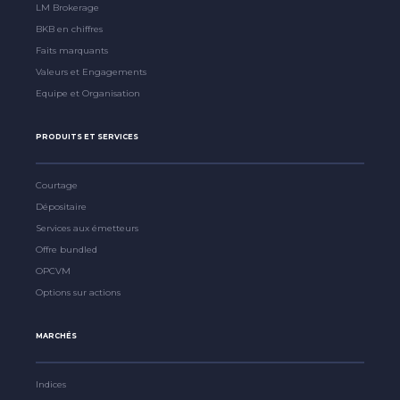
LM Brokerage
BKB en chiffres
Faits marquants
Valeurs et Engagements
Equipe et Organisation
PRODUITS ET SERVICES
Courtage
Dépositaire
Services aux émetteurs
Offre bundled
OPCVM
Options sur actions
MARCHÉS
Indices