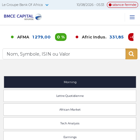
Le Groupe Bank Of Africa
10/08/2026 - 05:33
séance fermée
BMCE
Me
Recherc
Capital
Bourse
1 279,00
0 %
331,85
-0,02
AFMA
Afric Indus.
Morning
Lettre Quotidienne
African Market
Tech Analysis
Earnings