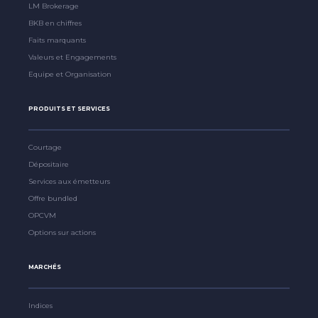
LM Brokerage
BKB en chiffres
Faits marquants
Valeurs et Engagements
Equipe et Organisation
PRODUITS ET SERVICES
Courtage
Dépositaire
Services aux émetteurs
Offre bundled
OPCVM
Options sur actions
MARCHÉS
Indices