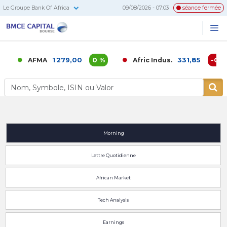
Le Groupe Bank Of Africa
09/08/2026 - 07:03
séance fermée
BMCE
Me
Recherc
Capital
Bourse
1 279,00
0 %
331,85
-0,02
AFMA
Afric Indus.
Morning
Lettre Quotidienne
African Market
Tech Analysis
Earnings