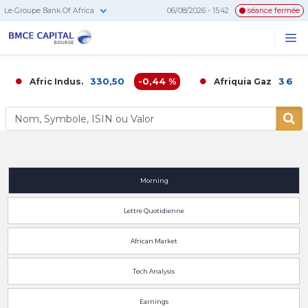
Le Groupe Bank Of Africa
06/08/2026 - 15:42
séance fermée
BMCE
Me
Recherc
Capital
Bourse
330,50
-0,44 %
3 686,
Afric Indus.
Afriquia Gaz
Morning
Lettre Quotidienne
African Market
Tech Analysis
Earnings