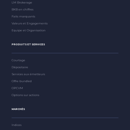
LM Brokerage
BKB en chiffres
Faits marquants
Valeurs et Engagements
Equipe et Organisation
PRODUITS ET SERVICES
Courtage
Dépositaire
Services aux émetteurs
Offre bundled
OPCVM
Options sur actions
MARCHÉS
Indices