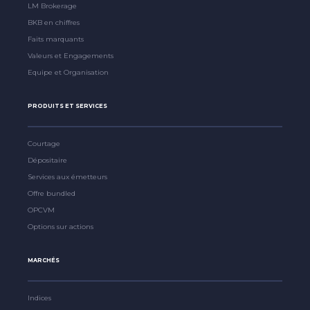
LM Brokerage
BKB en chiffres
Faits marquants
Valeurs et Engagements
Equipe et Organisation
PRODUITS ET SERVICES
Courtage
Dépositaire
Services aux émetteurs
Offre bundled
OPCVM
Options sur actions
MARCHÉS
Indices