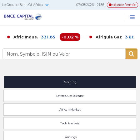
Le Groupe Bank Of Africa
07/08/2026 - 21:36
séance fermée
BMCE
Me
Recherc
Capital
Bourse
331,85
-0,02 %
3 680,0
Afric Indus.
Afriquia Gaz
Morning
Lettre Quotidienne
African Market
Tech Analysis
Earnings