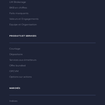
LM Brokerage
BKB en chiffres
Faits marquants
Valeurs et Engagements
Equipe et Organisation
PRODUITS ET SERVICES
Courtage
Dépositaire
Services aux émetteurs
Offre bundled
OPCVM
Options sur actions
MARCHÉS
Indices