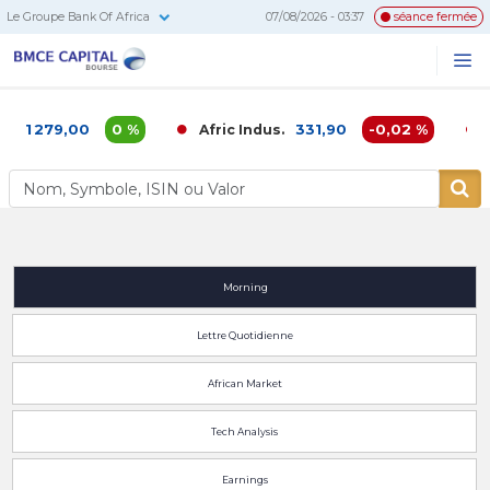
Le Groupe Bank Of Africa
07/08/2026 - 03:37
séance fermée
BMCE
Me
Recherc
Capital
Bourse
1 279,00
0 %
331,90
-0,02 %
A
Afric Indus.
A
Morning
Lettre Quotidienne
African Market
Tech Analysis
Earnings