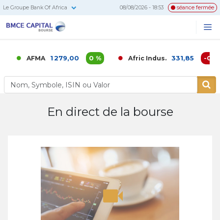
Le Groupe Bank Of Africa
08/08/2026 - 18:53
séance fermée
BMCE
Me
Recherc
Capital
Bourse
1 279,00
0 %
331,85
-0,02
AFMA
Afric Indus.
En direct de la bourse