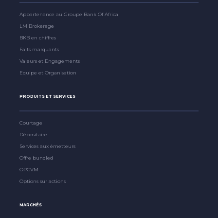
Appartenance au Groupe Bank Of Africa
LM Brokerage
BKB en chiffres
Faits marquants
Valeurs et Engagements
Equipe et Organisation
PRODUITS ET SERVICES
Courtage
Dépositaire
Services aux émetteurs
Offre bundled
OPCVM
Options sur actions
MARCHÉS