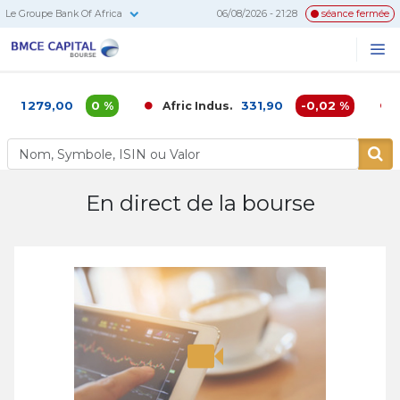
Le Groupe Bank Of Africa
06/08/2026 - 21:28
séance fermée
BMCE
Me
Recherc
Capital
Bourse
1 279,00
0 %
331,90
-0,02 %
Afric Indus.
Af
En direct de la bourse