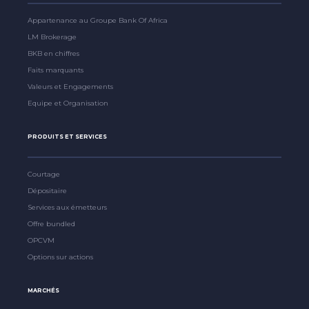
Appartenance au Groupe Bank Of Africa
LM Brokerage
BKB en chiffres
Faits marquants
Valeurs et Engagements
Equipe et Organisation
PRODUITS ET SERVICES
Courtage
Dépositaire
Services aux émetteurs
Offre bundled
OPCVM
Options sur actions
MARCHÉS