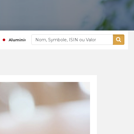
1 765,00
-0,84 %
442,
uminium Maroc
Aradei Capital