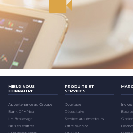
MIEUX NOUS
PRODUITS ET
MARC
CONNAITRE
SERVICES
Appartenance au Groupe
Courtage
Indices
Bank Of Africa
Dépositaire
Bourse
LM Brokerage
Services aux émetteurs
Optio
BKB en chiffres
Offre bundled
Devise
Faits marquants
OPCVM
Matièr