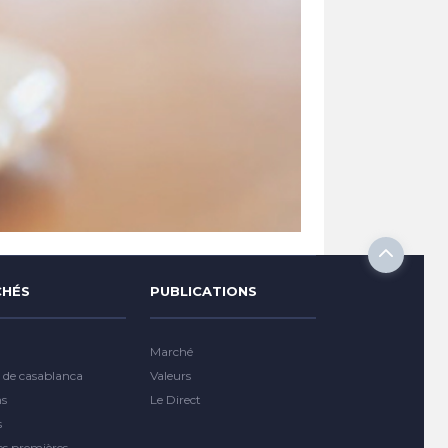
HÉS
PUBLICATIONS
Marché
 de casablanca
Valeurs
ns
Le Direct
s
es premières