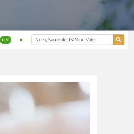
1 200,00
3,9 %
400,00
5,26
Akdital
Alliances