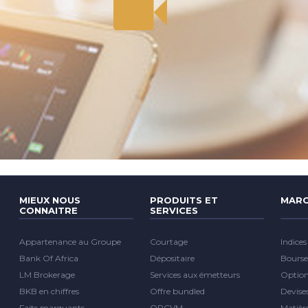
MIEUX NOUS
PRODUITS ET
MARC
CONNAITRE
SERVICES
Appartenance au Groupe
Courtage
Indices
Bank Of Africa
Dépositaire
Bourse
LM Brokerage
Services aux émetteurs
Optio
BKB en chiffres
Offre bundled
Devise
Faits marquants
OPCVM
Matièr