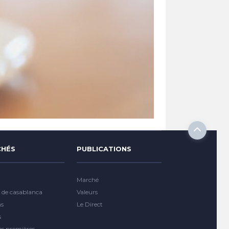
HÉS
PUBLICATIONS
Marché
 de casablanca
Valeurs
ns
Le Direct
s
es premières