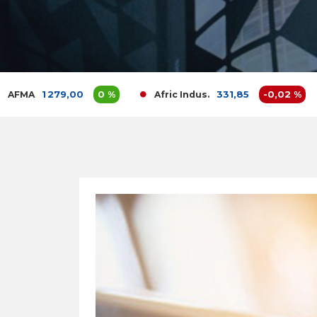
1 279,00
0 %
331,85
-0,02 %
Afric Indus.
Af