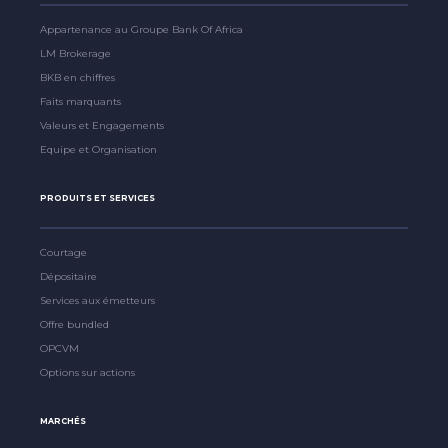
Appartenance au Groupe Bank Of Africa
LM Brokerage
BKB en chiffres
Faits marquants
Valeurs et Engagements
Equipe et Organisation
PRODUITS ET SERVICES
Courtage
Dépositaire
Services aux émetteurs
Offre bundled
OPCVM
Options sur actions
MARCHÉS